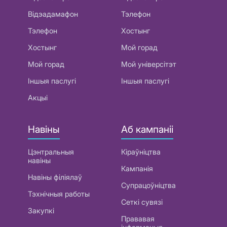
Відэадамафон
Тэлефон
Тэлефон
Хостынг
Хостынг
Мой горад
Мой горад
Мой універсітэт
Іншыя паслугі
Іншыя паслугі
Акцыі
Навіны
Аб кампаніі
Цэнтральныя
Кіраўніцтва
навіны
Кампанія
Навіны філіялаў
Супрацоўніцтва
Тэхнічныя работы
Сеткі сувязі
Закупкі
Прававая