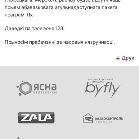
прыем абавязковага агульнадаступнага пакета
праграм ТБ.
Даведкі па тэлефоне 123.
Прыносім прабачэнні за часовыя нязручнасці.
Друк