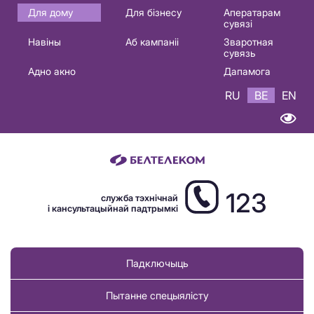
Основная
Для дому
Для бізнесу
Аператарам
сувязі
навигация
Навіны
Аб кампаніі
Зваротная
BE
сувязь
Адно акно
Дапамога
RU
BE
EN
123
служба тэхнічнай
і кансультацыйнай падтрымкі
Падключыць
Пытанне спецыялісту