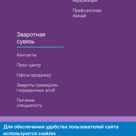
інфармацыя
Прафсаюзнае
жыццё
Зваротная
сувязь
Кантакты
Прэс-цэнтр
Офісы продажаў
Звароты грамадзян
і юрыдычных асоб
Пытанне
спецыялісту
РУП «Белтэлекам». УНП 101007741
Для обеспечения удобства пользователей сайта
используются cookies