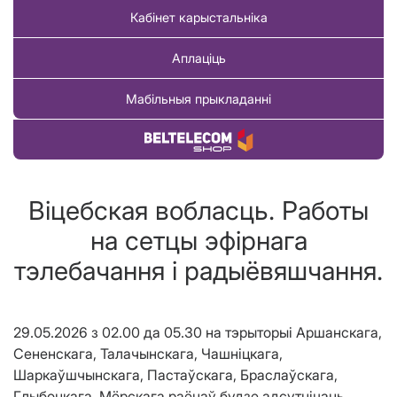
Кабінет карыстальніка
Аплаціць
Мабільныя прыкладанні
Купіць тавар
Віцебская вобласць. Работы
на сетцы эфірнага
тэлебачання і радыёвяшчання.
29.05.2026 з 02.00 да 05.30 на тэрыторыі Аршанскага,
Сененскага, Талачынскага, Чашніцкага,
Шаркаўшчынскага, Пастаўскага, Браслаўскага,
Глыбоцкага, Мёрскага раёнаў будзе адсутнічаць