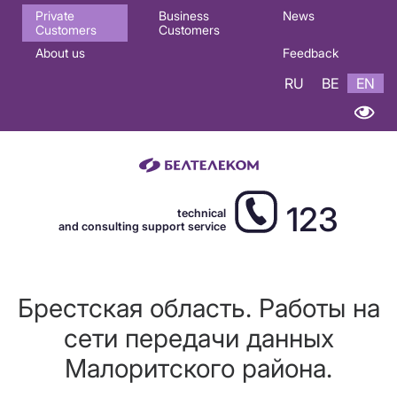
Основная
Private
Business
News
Customers
Customers
навигация
About us
Feedback
EN
RU
BE
EN
123
technical
and consulting support service
Брестская область. Работы на
сети передачи данных
Малоритского района.