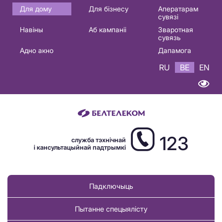
Основная
Для дому
Для бізнесу
Аператарам
сувязі
навигация
Навіны
Аб кампаніі
Зваротная
BE
сувязь
Адно акно
Дапамога
RU
BE
EN
123
служба тэхнічнай
і кансультацыйнай падтрымкі
Падключыць
Пытанне спецыялісту