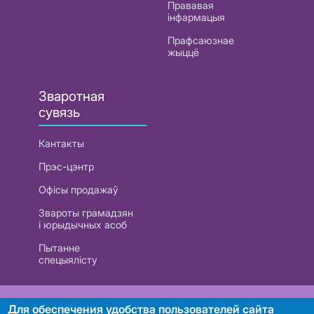
Прававая
інфармацыя
Прафсаюзнае
жыццё
Зваротная
сувязь
Кантакты
Прэс-цэнтр
Офісы продажаў
Звароты грамадзян
і юрыдычных асоб
Пытанне
спецыялісту
РУП «Белтэлекам». УНП 101007741
Для обеспечения удобства пользователей сайта