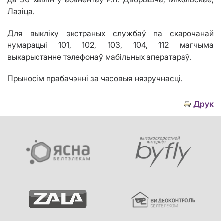
Лаз
i
ца.
Для выкліку экстраных службаў па скарочанай
нумарацыі 101, 102, 103, 104, 112 магчыма
выкарыстанне тэлефонаў мабільных аператараў.
Прыносім прабачэнні за часовыя нязручнасці.
Друк