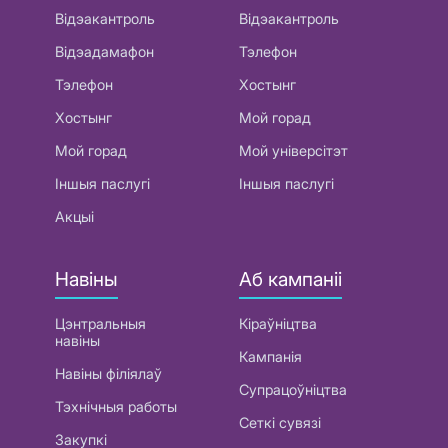
Відэакантроль
Відэакантроль
Відэадамафон
Тэлефон
Тэлефон
Хостынг
Хостынг
Мой горад
Мой горад
Мой універсітэт
Іншыя паслугі
Іншыя паслугі
Акцыі
Навіны
Аб кампаніі
Цэнтральныя
Кіраўніцтва
навіны
Кампанія
Навіны філіялаў
Супрацоўніцтва
Тэхнічныя работы
Сеткі сувязі
Закупкі