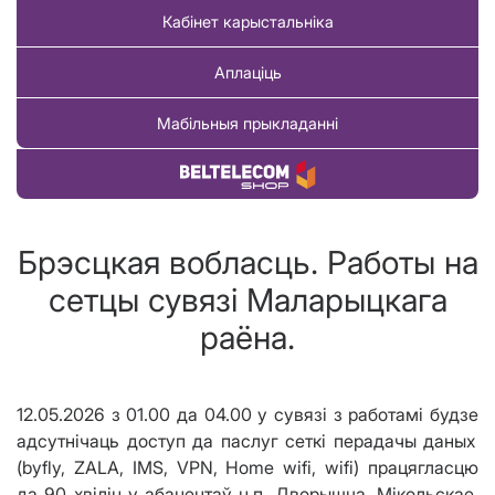
Кабінет карыстальніка
Аплаціць
Мабільныя прыкладанні
Купіць тавар
Брэсцкая вобласць. Работы на
сетцы сувязі Маларыцкага
раёна.
12.05.2026
з 01
.
00 да 0
4.
00
у сувязі з работ
амі
будзе
а
дсут
нічаць
доступ да паслуг сеткі перадачы даных
(byfly, ZALA, IMS, VPN, Home wifi, wifi)
працягласцю
да
90
хвілін
у абанентаў н.п. Дворышча,
Mi
кольскае,