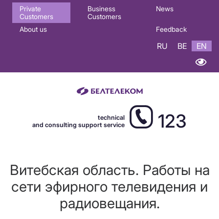
Основная
Private
Business
News
Customers
Customers
навигация
About us
Feedback
EN
RU
BE
EN
123
technical
and consulting support service
Витебская область. Работы на
сети эфирного телевидения и
радиовещания.