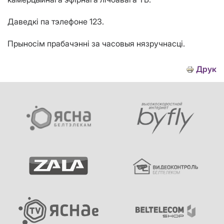
Даведкі па тэлефоне 123.
Прыносім прабачэнні за часовыя нязручнасці.
Друк