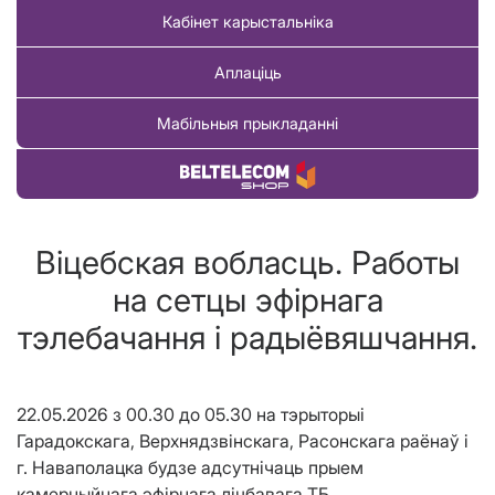
Кабінет карыстальніка
Аплаціць
Мабільныя прыкладанні
Купіць тавар
Віцебская вобласць. Работы
на сетцы эфірнага
тэлебачання і радыёвяшчання.
22.05.2026 з 00.30 до 05.30 на тэрыторыі
Гарадокскага, Верхнядзвінскага, Расонскага раёнаў і
г. Наваполацка будзе адсутнічаць прыем
камерцыйнага эфірнага лічбавага ТБ.