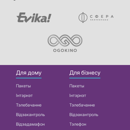
Для дому
Для бізнесу
Пакеты
Пакеты
Інтэрнэт
Інтэрнэт
Тэлебачанне
Тэлебачанне
Відэакантроль
Відэакантроль
Відэадамафон
Тэлефон