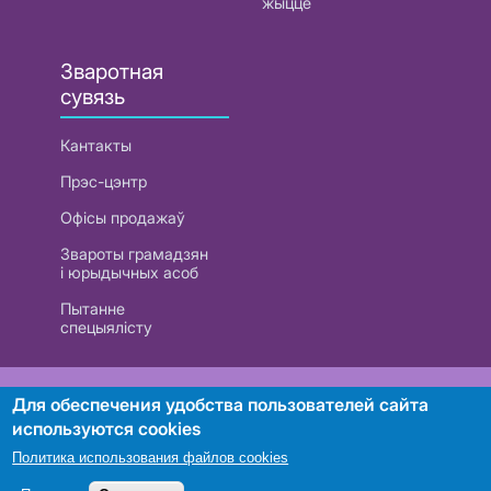
жыццё
Зваротная
сувязь
Кантакты
Прэс-цэнтр
Офісы продажаў
Звароты грамадзян
і юрыдычных асоб
Пытанне
спецыялісту
РУП «Белтэлекам». УНП 101007741
Для обеспечения удобства пользователей сайта
используются cookies
Политика использования файлов cookies
Пошук