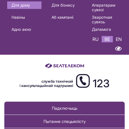
Основная
Для дому
Для бізнесу
Аператарам
сувязі
навигация
Навіны
Аб кампаніі
Зваротная
BE
сувязь
Адно акно
Дапамога
RU
BE
EN
123
служба тэхнічнай
і кансультацыйнай падтрымкі
Падключыць
Пытанне спецыялісту