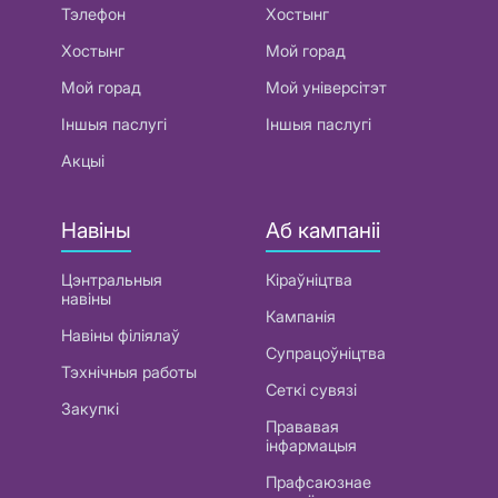
Тэлефон
Хостынг
Хостынг
Мой горад
Мой горад
Мой універсітэт
Іншыя паслугі
Іншыя паслугі
Акцыі
Навіны
Аб кампаніі
Цэнтральныя
Кіраўніцтва
навіны
Кампанія
Навіны філіялаў
Супрацоўніцтва
Тэхнічныя работы
Сеткі сувязі
Закупкі
Прававая
інфармацыя
Прафсаюзнае