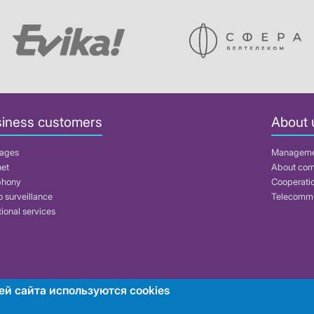
iness customers
About 
ages
Managem
net
About co
phony
Cooperati
 surveillance
Telecommu
ional services
ей сайта используются cookies