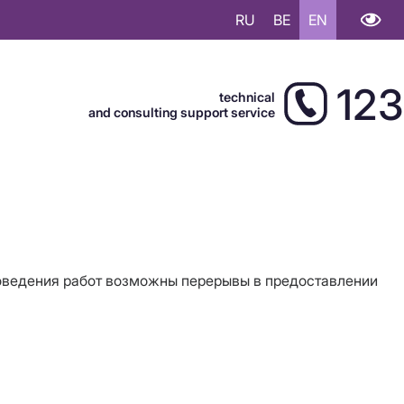
RU
BE
EN
123
technical
and consulting support service
роведения работ возможны перерывы в предоставлении