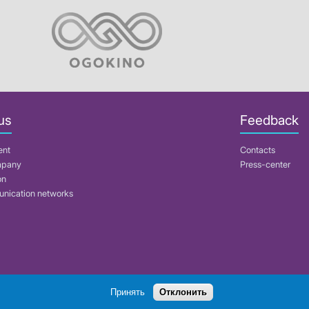
us
Feedback
ent
Contacts
mpany
Press-center
on
nication networks
Search
Принять
Отклонить