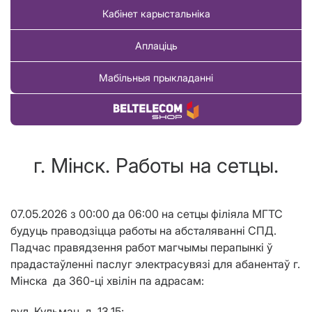
Кабінет карыстальніка
Аплаціць
Мабільныя прыкладанні
Купіць тавар
г. Мінск. Работы на сетцы.
07.05.2026 з 00:00 да 06:00 на сетцы філіяла МГТС
будуць праводзіцца работы на абсталяванні СПД.
Падчас правядзення работ магчымы перапынкі ў
прадастаўленні паслуг электрасувязі для абанентаў г.
М
і
нска
да 360-ці хвілін па адрасам
:
вул. Кульман, д. 13,15;