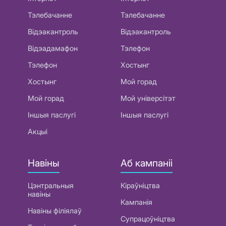
Тэлебачанне
Тэлебачанне
Відэакантроль
Відэакантроль
Відэадамафон
Тэлефон
Тэлефон
Хостынг
Хостынг
Мой горад
Мой горад
Мой універсітэт
Іншыя паслугі
Іншыя паслугі
Акцыі
Навіны
Аб кампаніі
Цэнтральныя
Кіраўніцтва
навіны
Кампанія
Навіны філіялаў
Супрацоўніцтва