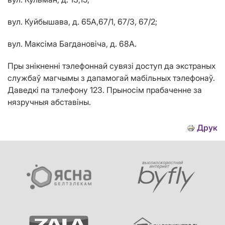
вул. Куйбышава, д. 65А,67/1, 67/3, 67/2;
вул. Максіма Багдановіча, д. 68А.
Пры знікненні тэлефоннай сувязі доступ да экстраных
службаў магчымы з дапамогай мабільных тэлефонаў.
Даведкі па тэлефону 123. Прыносiм прабаченне за
нязручныя абставiны.
Друк