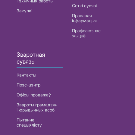
Тэхнічныя работы
Сеткі сувязі
Закупкі
Прававая
інфармацыя
Прафсаюзнае
жыццё
Зваротная
сувязь
Кантакты
Прэс-цэнтр
Офісы продажаў
Звароты грамадзян
і юрыдычных асоб
Пытанне
спецыялісту