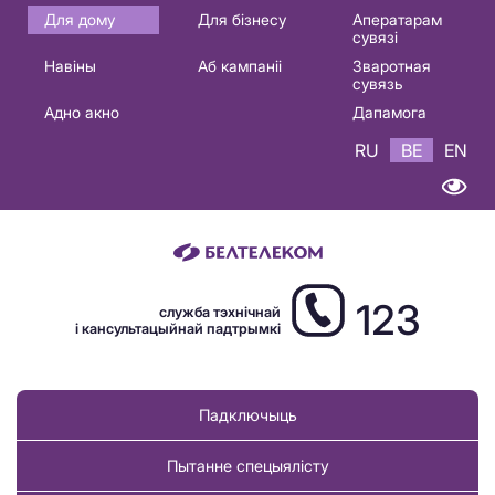
Основная
Для дому
Для бізнесу
Аператарам
сувязі
навигация
Навіны
Аб кампаніі
Зваротная
BE
сувязь
Адно акно
Дапамога
RU
BE
EN
123
служба тэхнічнай
і кансультацыйнай падтрымкі
Падключыць
Пытанне спецыялісту