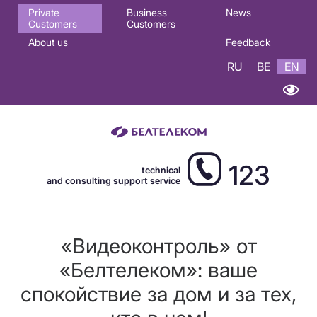
Основная
Private
Business
News
Customers
Customers
навигация
About us
Feedback
EN
RU
BE
EN
123
technical
and consulting support service
«Видеоконтроль» от
«Белтелеком»: ваше
спокойствие за дом и за тех,