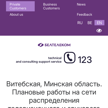
Основная
Private
Business
News
Customers
Customers
навигация
About us
Feedback
EN
RU
BE
EN
123
technical
and consulting support service
Витебская, Минская область.
Плановые работы на сети
распределения