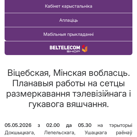
Кабінет карыстальніка
Аплаціць
Мабільныя прыкладанні
Купіць тавар
Віцебская, Мінская вобласць.
Планавыя работы на сетцы
размеркавання тэлевізійнага і
гукавога вяшчання.
05.05.2026
з
02.00 д
а
05.30
на тэрыторыі
Докшыцкага, Лепельскага, Ушацкага раёнаў