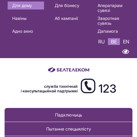
Основная
Для дому
Для бізнесу
Аператарам
сувязі
навигация
Навіны
Аб кампаніі
Зваротная
BE
сувязь
Адно акно
Дапамога
RU
BE
EN
123
служба тэхнічнай
і кансультацыйнай падтрымкі
Падключыць
Пытанне спецыялісту