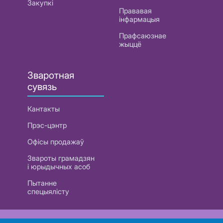
Закупкі
Прававая
інфармацыя
Прафсаюзнае
жыццё
Зваротная
сувязь
Кантакты
Прэс-цэнтр
Офісы продажаў
Звароты грамадзян
і юрыдычных асоб
Пытанне
спецыялісту
РУП «Белтэлекам». УНП 101007741