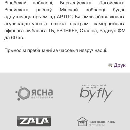
Віцебскай вобласці, Барысаўскага, Лагойскага,
Вілейскага раёнаў Мінскай вобласці будзе
адсутнічаць прыём ад АРТПС Бягомль абавязковага
агульнадаступнага пакета праграм, камерцыйнага
эфірнага лічбавага ТБ, РВ 1НКБР, Сталіца, Радыус ФМ
да 60 хв.
Прыносім прабачэнні за часовыя нязручнасці.
Друк