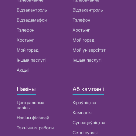
Відэакантроль
Відэакантроль
Відэадамафон
Тэлефон
Тэлефон
Хостынг
Хостынг
Мой горад
Мой горад
Мой універсітэт
Іншыя паслугі
Іншыя паслугі
Акцыі
Навіны
Аб кампаніі
Цэнтральныя
Кіраўніцтва
навіны
Кампанія
Навіны філіялаў
Супрацоўніцтва
Тэхнічныя работы
Сеткі сувязі