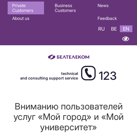
Основная
Private
Business
News
Customers
Customers
навигация
About us
Feedback
EN
RU
BE
EN
123
technical
and consulting support service
Вниманию пользователей
услуг «Мой город» и «Мой
университет»