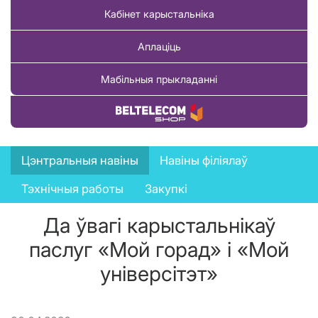
Кабінет карыстальніка
Аплаціць
Мабільныя прыкладанні
Купіць тавар
News
Цэнтральныя навіны
Навіны філіялаў
menu
Тэхнічныя работы
Закупкі
Да ўвагі карыстальнікаў
паслуг «Мой горад» і «Мой
універсітэт»