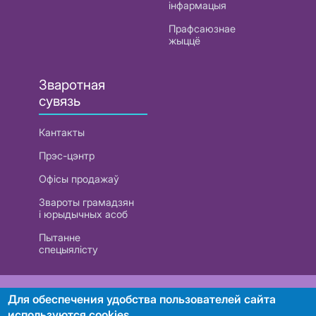
інфармацыя
Прафсаюзнае
жыццё
Зваротная
сувязь
Кантакты
Прэс-цэнтр
Офісы продажаў
Звароты грамадзян
і юрыдычных асоб
Пытанне
спецыялісту
РУП «Белтэлекам». УНП 101007741
Для обеспечения удобства пользователей сайта
используются cookies