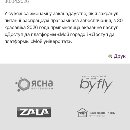
30.04.2026
У сувязі са зменамі ў заканадаўстве, якія закранулі
пытанні распрацоўкі праграмнага забеспячэння, з 30
красавіка 2026 года прыпыняецца аказанне паслуг
«Доступ да платформы «Мой горад» і «Доступ да
платформы «Мой універсітэт».
Друк