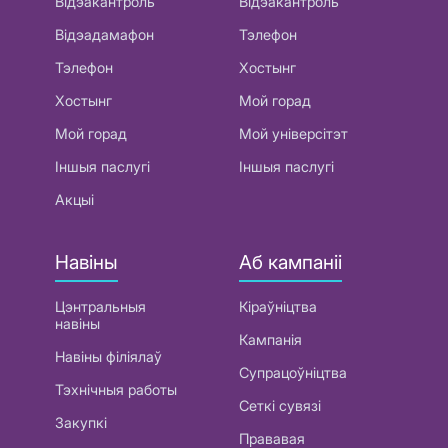
Відэакантроль
Відэакантроль
Відэадамафон
Тэлефон
Тэлефон
Хостынг
Хостынг
Мой горад
Мой горад
Мой універсітэт
Іншыя паслугі
Іншыя паслугі
Акцыі
Навіны
Аб кампаніі
Цэнтральныя
Кіраўніцтва
навіны
Кампанія
Навіны філіялаў
Супрацоўніцтва
Тэхнічныя работы
Сеткі сувязі
Закупкі
Прававая