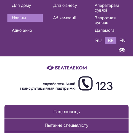
Основная
Для дому
Для бізнесу
Аператарам
сувязі
навигация
Навіны
Аб кампаніі
Зваротная
BE
сувязь
Адно акно
Дапамога
RU
BE
EN
123
служба тэхнічнай
і кансультацыйнай падтрымкі
Падключыць
Пытанне спецыялісту