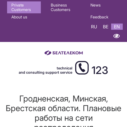
Основная
Private
Business
News
Customers
Customers
навигация
About us
Feedback
EN
RU
BE
EN
123
technical
and consulting support service
Гродненская, Минская,
Брестская области. Плановые
работы на сети