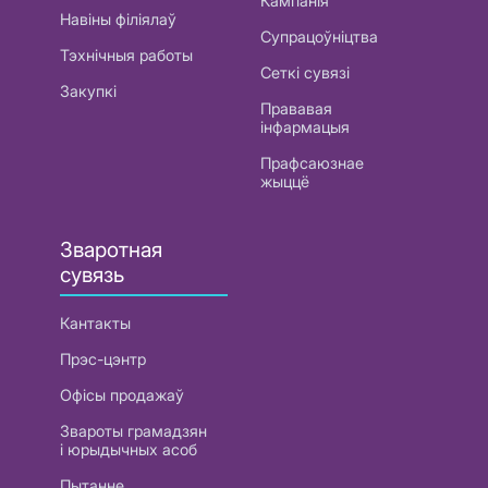
Кампанія
Навіны філіялаў
Супрацоўніцтва
Тэхнічныя работы
Сеткі сувязі
Закупкі
Прававая
інфармацыя
Прафсаюзнае
жыццё
Зваротная
сувязь
Кантакты
Прэс-цэнтр
Офісы продажаў
Звароты грамадзян
і юрыдычных асоб
Пытанне