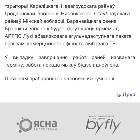
тэрыторы
i
Карэліцкага, Навагрудскага раёнаў
Гродзенскай
вобласц
і, Нясвіжскага, Стаўбцоўскага
раёнаў Мінскай вобласці, Баранавіцкага раёна
Брэсцкай вобласці будзе адсутнічаць прыём ад
АРТПС Лукі абавязковага агульнадаступнага пакета
праграм, камерцыйнага эфірнага лічбавага ТБ.
У выпадку завяршэння работ раней названага
тэрміну, работа перадатчыкаў будзе адноўлена.
Прыносім прабачэнні за часовыя нязручнасці.
Друк