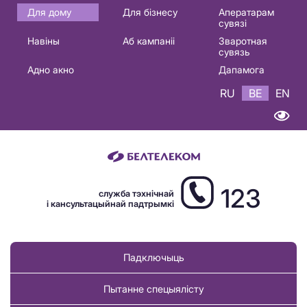
Основная
Для дому
Для бізнесу
Аператарам
сувязі
навигация
Навіны
Аб кампаніі
Зваротная
BE
сувязь
Адно акно
Дапамога
RU
BE
EN
123
служба тэхнічнай
і кансультацыйнай падтрымкі
Падключыць
Пытанне спецыялісту