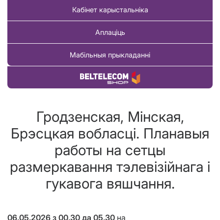
Кабінет карыстальніка
Аплаціць
Мабільныя прыкладанні
Купіць тавар
Гродзенская, Мінская,
Брэсцкая вобласці. Планавыя
работы на сетцы
размеркавання тэлевізійнага і
гукавога вяшчання.
06.05.2026
з 00.30 да 05.30
на