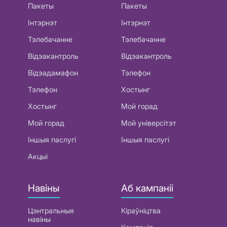
Пакеты
Пакеты
Інтэрнэт
Інтэрнэт
Тэлебачанне
Тэлебачанне
Відэакантроль
Відэакантроль
Відэадамафон
Тэлефон
Тэлефон
Хостынг
Хостынг
Мой горад
Мой горад
Мой універсітэт
Іншыя паслугі
Іншыя паслугі
Акцыі
Навіны
Аб кампаніі
Цэнтральныя
Кіраўніцтва
навіны