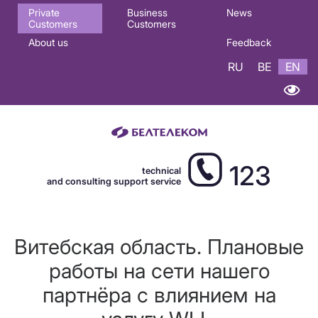
Основная
Private
Business
News
Customers
Customers
навигация
About us
Feedback
EN
RU
BE
EN
123
technical
and consulting support service
Витебская область. Плановые
работы на сети нашего
партнёра с влиянием на