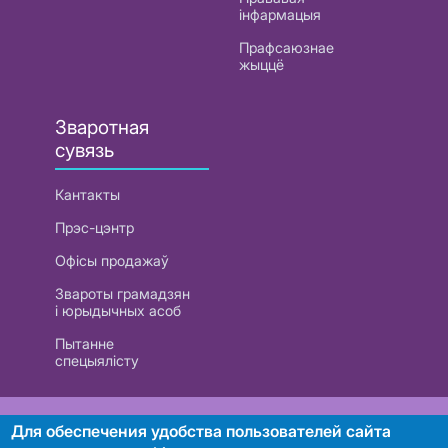
інфармацыя
Прафсаюзнае
жыццё
Зваротная
сувязь
Кантакты
Прэс-цэнтр
Офісы продажаў
Звароты грамадзян
і юрыдычных асоб
Пытанне
спецыялісту
РУП «Белтэлекам». УНП 101007741
Для обеспечения удобства пользователей сайта