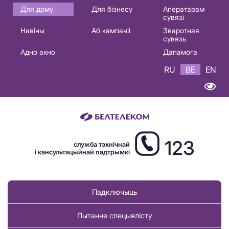
Основная
Для дому
Для бізнесу
Аператарам
сувязі
навигация
Навіны
Аб кампаніі
Зваротная
BE
сувязь
Адно акно
Дапамога
RU
BE
EN
123
служба тэхнічнай
і кансультацыйнай падтрымкі
Падключыць
Пытанне спецыялісту