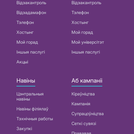
Відэакантроль
Відэакантроль
Відэадамафон
Тэлефон
Тэлефон
Хостынг
Хостынг
Мой горад
Мой горад
Мой універсітэт
Іншыя паслугі
Іншыя паслугі
Акцыі
Навіны
Аб кампаніі
Цэнтральныя
Кіраўніцтва
навіны
Кампанія
Навіны філіялаў
Супрацоўніцтва
Тэхнічныя работы
Сеткі сувязі
Закупкі
Прававая