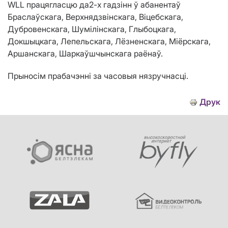
WLL працягласцю да2-х гадзінн ў абанентаў
Браслаўскага, Верхнядзвінскага, Віцебскага,
Дубровенскага, Шумілінскага, Глыбоцкага,
Докшыцкага, Лепельскага, Лёзненскага, Міёрскага,
Аршанскага, Шаркаўшчынскага раёнаў.
Прыносім прабачэнні за часовыя нязручнасці.
Друк