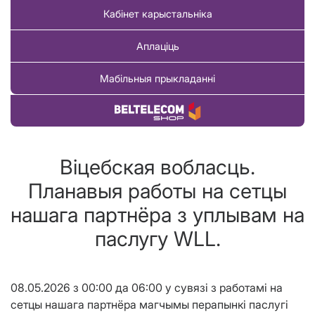
Кабінет карыстальніка
Аплаціць
Мабільныя прыкладанні
Купіць тавар
Віцебская вобласць.
Планавыя работы на сетцы
нашага партнёра з уплывам на
паслугу WLL.
08.05.2026 з 00:00 да 06:00 у сувязі з работамi на
сетцы нашага партнёра магчымы перапынкi паслугі