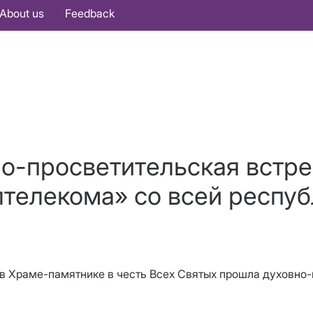
About us
Feedback
но-просветительская встр
телекома» со всей респу
в Храме-памятнике в честь Всех Святых прошла духовно