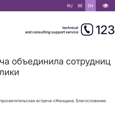
RU
BE
EN
123
technical
and consulting support service
еча объединила сотрудниц
блики
-просветительская встреча «Женщина. Благословение.