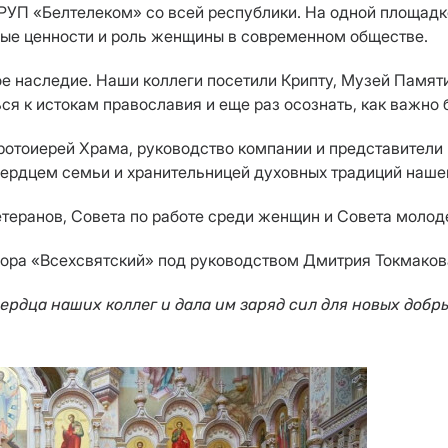
РУП «Белтелеком» со всей республики. На одной площадк
ные ценности и роль женщины в современном обществе.
ое наследие. Наши коллеги посетили Крипту, Музей Памя
я к истокам православия и еще раз осознать, как важно 
ротоиерей Храма, руководство компании и представители
сердцем семьи и хранительницей духовных традиций наше
теранов, Совета по работе среди женщин и Совета молод
ора «Всехсвятский» под руководством Дмитрия Токмаков
рдца наших коллег и дала им заряд сил для новых добры