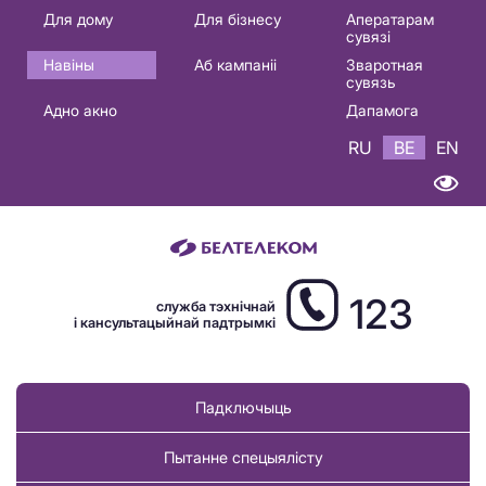
Основная
Для дому
Для бізнесу
Аператарам
сувязі
навигация
Навіны
Аб кампаніі
Зваротная
BE
сувязь
Адно акно
Дапамога
RU
BE
EN
123
служба тэхнічнай
і кансультацыйнай падтрымкі
Падключыць
Пытанне спецыялісту