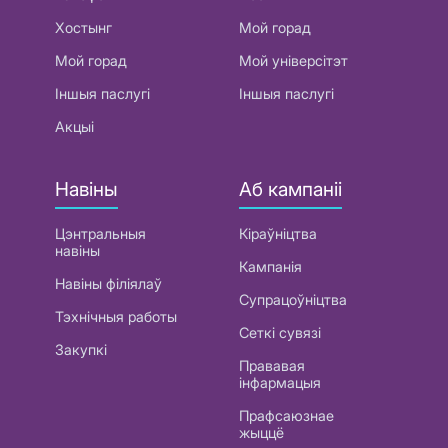
Хостынг
Мой горад
Мой горад
Мой універсітэт
Іншыя паслугі
Іншыя паслугі
Акцыі
Навіны
Аб кампаніі
Цэнтральныя
Кіраўніцтва
навіны
Кампанія
Навіны філіялаў
Супрацоўніцтва
Тэхнічныя работы
Сеткі сувязі
Закупкі
Прававая
інфармацыя
Прафсаюзнае
жыццё