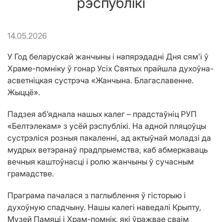
рэспублікі
14.05.2026
У Год беларускай жанчыны і напярэдадні Дня сям’і ў
Храме-помніку ў гонар Усіх Святых прайшла духоўна-
асветніцкая сустрэча «Жанчына. Благаславенне.
Жыццё».
Падзея аб’яднала нашых калег – прадстаўніц РУП
«Белтэлекам» з усёй рэспублікі. На адной пляцоўцы
сустрэліся розныя пакаленні, ад актыўнай моладзі да
мудрых ветэранаў прадпрыемства, каб абмеркаваць
вечныя каштоўнасці і ролю жанчыны ў сучасным
грамадстве.
Праграма пачалася з паглыблення ў гісторыю і
духоўную спадчыну. Нашы калегі наведалі Крыпту,
Музей Памяці і Храм-помнік, які ўражвае сваім