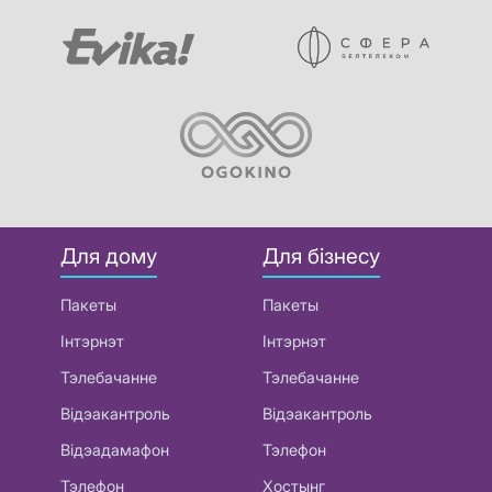
Для дому
Для бізнесу
Пакеты
Пакеты
Інтэрнэт
Інтэрнэт
Тэлебачанне
Тэлебачанне
Відэакантроль
Відэакантроль
Відэадамафон
Тэлефон
Тэлефон
Хостынг