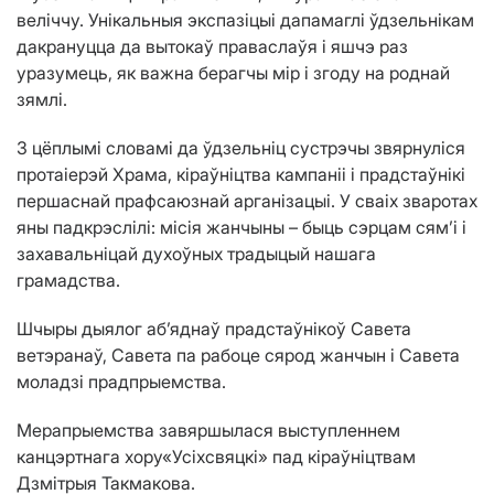
веліччу. Унікальныя экспазіцыі дапамаглі ўдзельнікам
дакрануцца да вытокаў праваслаўя і яшчэ раз
уразумець, як важна берагчы мір і згоду на роднай
зямлі.
З цёплымі словамі да ўдзельніц сустрэчы звярнуліся
протаіерэй Храма, кіраўніцтва кампаніі і прадстаўнікі
першаснай прафсаюзнай арганізацыі. У сваіх зваротах
яны падкрэслілі: місія жанчыны – быць сэрцам сям’і і
захавальніцай духоўных традыцый нашага
грамадства.
Шчыры дыялог аб’яднаў прадстаўнікоў Савета
ветэранаў, Савета па рабоце сярод жанчын і Савета
моладзі прадпрыемства.
Мерапрыемства завяршылася выступленнем
канцэртнага хору«Усіхсвяцкі» пад кіраўніцтвам
Дзмітрыя Такмакова.