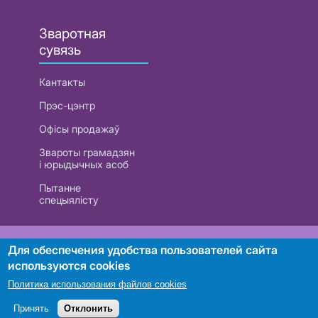
Зваротная
сувязь
Кантакты
Прэс-цэнтр
Офісы продажаў
Звароты грамадзян
і юрыдычных асоб
Пытанне
спецыялісту
РУП «Белтэлекам». УНП 101007741
Для обеспечения удобства пользователей сайта
используются cookies
Политика использования файлов cookies
Пошук
Принять
Отклонить