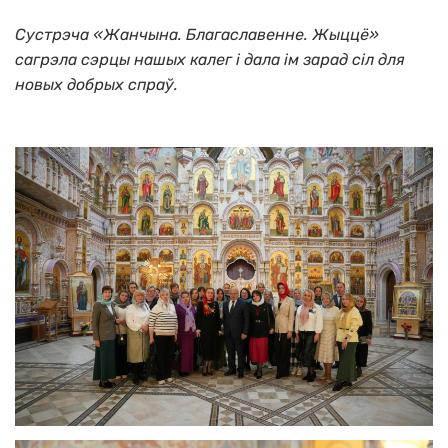
Сустрэча «Жанчына. Благаславенне. Жыццё»
сагрэла сэрцы нашых калег і дала ім зарад сіл для
новых добрых спраў.