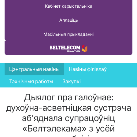
Кабінет карыстальніка
Аплаціць
Мабільныя прыкладанні
Купіць тавар
News
Цэнтральныя навіны
Навіны філіялаў
menu
Тэхнічныя работы
Закупкі
Дыялог пра галоўнае:
духоўна-асветніцкая сустрэча
аб'яднала супрацоўніц
«Белтэлекама» з усёй