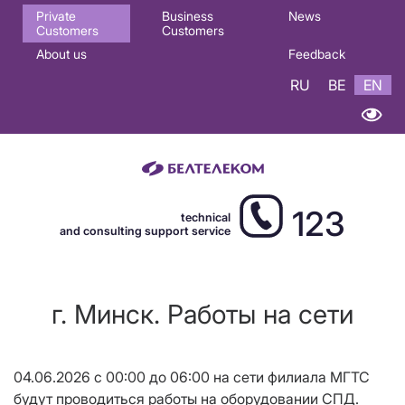
Основная
Private
Business
News
Customers
Customers
навигация
About us
Feedback
EN
RU
BE
EN
123
technical
and consulting support service
г. Минск. Работы на сети
04.06.2026 с 00:00 до 06:00 на сети филиала МГТС
будут проводиться работы на оборудовании СПД.