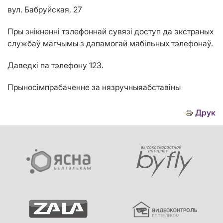
вул. Бабруйская, 27
Пры знікненні тэлефоннай сувязі доступ да экстраных
службаў магчымы з дапамогай мабільных тэлефонаў.
Даведкі па тэлефону 123.
Прыносiмпрабаченне за нязручныяабставiны
Друк