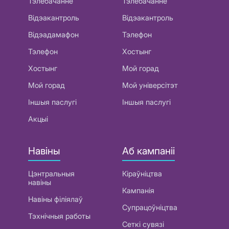
Тэлебачанне
Тэлебачанне
Відэакантроль
Відэакантроль
Відэадамафон
Тэлефон
Тэлефон
Хостынг
Хостынг
Мой горад
Мой горад
Мой універсітэт
Іншыя паслугі
Іншыя паслугі
Акцыі
Навіны
Аб кампаніі
Цэнтральныя
Кіраўніцтва
навіны
Кампанія
Навіны філіялаў
Супрацоўніцтва
Тэхнічныя работы
Сеткі сувязі