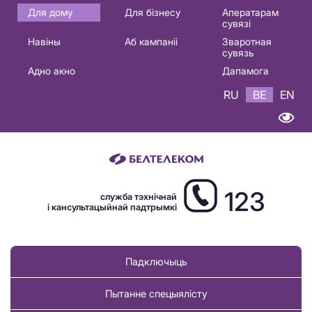
Основная
Для дому
Для бізнесу
Аператарам
сувязі
навигация
Навіны
Аб кампаніі
Зваротная
BE
сувязь
Адно акно
Дапамога
RU
BE
EN
123
служба тэхнічнай
і кансультацыйнай падтрымкі
Падключыць
Пытанне спецыялісту