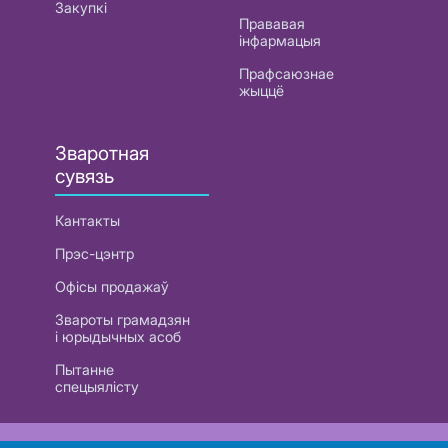
Закупкі
Прававая
інфармацыя
Прафсаюзнае
жыццё
Зваротная
сувязь
Кантакты
Прэс-цэнтр
Офісы продажаў
Звароты грамадзян
і юрыдычных асоб
Пытанне
спецыялісту