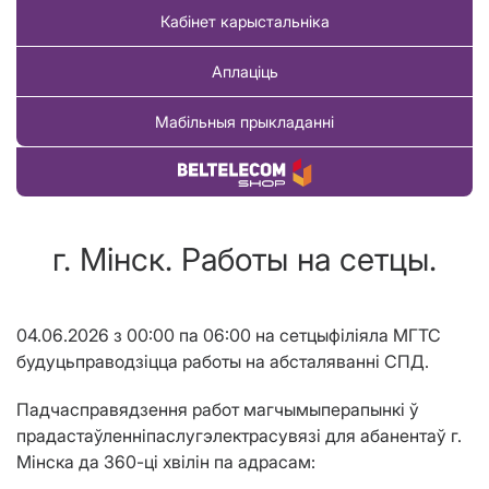
Кабінет карыстальніка
Аплаціць
Мабільныя прыкладанні
Купіць тавар
г. Мінск. Работы на сетцы.
04.06.2026 з 00:00 па 06:00 на сетцыфіліяла МГТС
будуцьправодзіцца работы на абсталяванні СПД.
Падчасправядзення работ магчымыперапынкі ў
прадастаўленніпаслугэлектрасувязі для абанентаў г.
Мінска да 360-ці хвілін па адрасам: