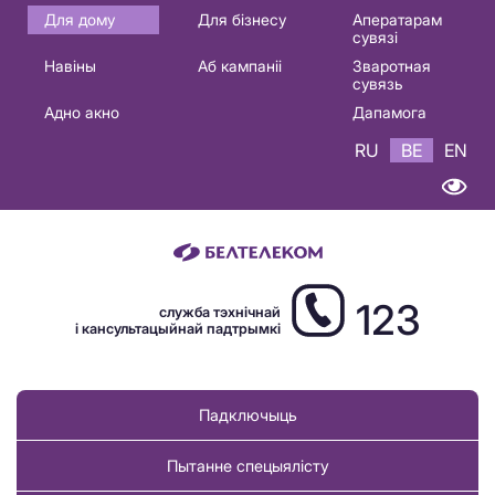
Основная
Для дому
Для бізнесу
Аператарам
сувязі
навигация
Навіны
Аб кампаніі
Зваротная
BE
сувязь
Адно акно
Дапамога
RU
BE
EN
123
служба тэхнічнай
і кансультацыйнай падтрымкі
Падключыць
Пытанне спецыялісту