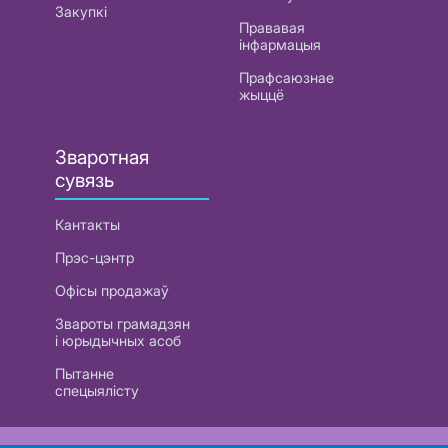
Закупкі
Прававая
інфармацыя
Прафсаюзнае
жыццё
Зваротная
сувязь
Кантакты
Прэс-цэнтр
Офісы продажаў
Звароты грамадзян
і юрыдычных асоб
Пытанне
спецыялісту