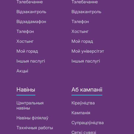
Тэлебачанне
Тэлебачанне
Відэакантроль
Відэакантроль
Відэадамафон
Тэлефон
Тэлефон
Хостынг
Хостынг
Мой горад
Мой горад
Мой універсітэт
Іншыя паслугі
Іншыя паслугі
Акцыі
Навіны
Аб кампаніі
Цэнтральныя
Кіраўніцтва
навіны
Кампанія
Навіны філіялаў
Супрацоўніцтва
Тэхнічныя работы
Сеткі сувязі