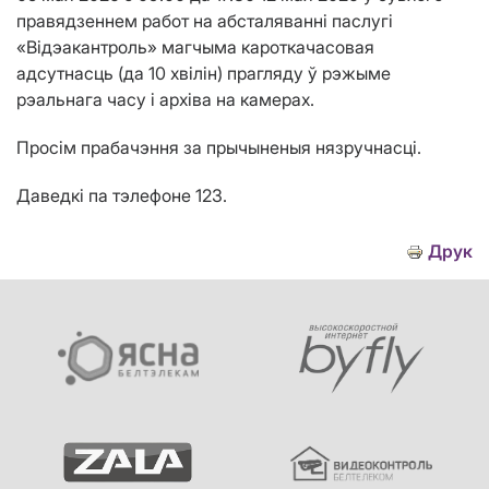
правядзеннем работ на абсталяванні паслугі
«Відэакантроль» магчыма кароткачасовая
адсутнасць (да 10 хвілін) прагляду ў рэжыме
рэальнага часу і архіва на камерах.
Просім прабачэння за прычыненыя нязручнасці.
Даведкі па тэлефоне 123.
Друк