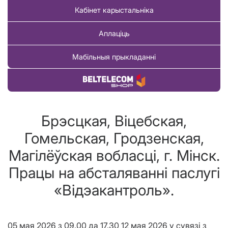
Кабінет карыстальніка
Аплаціць
Мабільныя прыкладанні
Купіць тавар
Брэсцкая, Віцебская,
Гомельская, Гродзенская,
Магілёўская вобласці, г. Мінск.
Працы на абсталяванні паслугі
«Відэакантроль».
05 мая 2026 з 09.00 да 17.30 12 мая 2026 у сувязі з