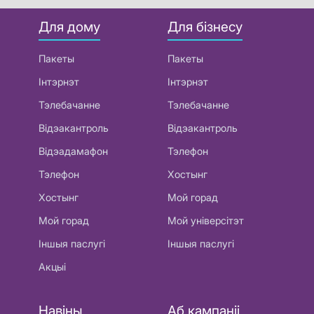
Для дому
Для бізнесу
Пакеты
Пакеты
Інтэрнэт
Інтэрнэт
Тэлебачанне
Тэлебачанне
Відэакантроль
Відэакантроль
Відэадамафон
Тэлефон
Тэлефон
Хостынг
Хостынг
Мой горад
Мой горад
Мой універсітэт
Іншыя паслугі
Іншыя паслугі
Акцыі
Навіны
Аб кампаніі