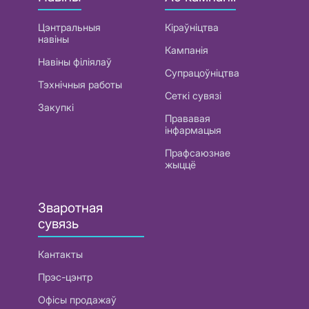
Цэнтральныя
Кіраўніцтва
навіны
Кампанія
Навіны філіялаў
Супрацоўніцтва
Тэхнічныя работы
Сеткі сувязі
Закупкі
Прававая
інфармацыя
Прафсаюзнае
жыццё
Зваротная
сувязь
Кантакты
Прэс-цэнтр
Офісы продажаў