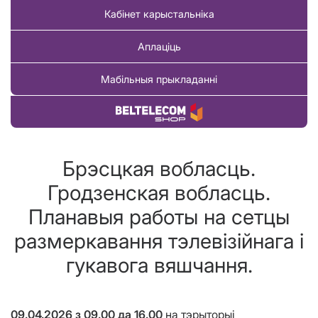
Кабінет карыстальніка
Аплаціць
Мабільныя прыкладанні
Купіць тавар
Брэсцкая вобласць.
Гродзенская вобласць.
Планавыя работы на сетцы
размеркавання тэлевізійнага і
гукавога вяшчання.
09.04.2026 з 09.00 да 16.00
на тэрыторыі