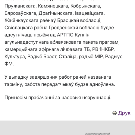
Пружанскага, Камянецкага, Кобрынскага,
Бярозаўскага, Драгічынскага, Івацэвіцкага,
Жабінкаўскага раёнаў Брэсцкай вобласці,
Свіслацкага раёна Гродзенскай вобласці будзе
адсутнічаць прыём ад АРТПС Куплін
агульнадаступнага абявязковага пакета праграм,
камерцыйнага эфірнага лічбавага ТБ, РВ 1НКБР,
Культура, Радыё Брэст, Сталіца, радыё МІР, Радыус
ФМ.
У выпадку завяршэння работ раней названага
тэрміну, работа перадатчыкаў будзе адноўлена.
Прыносім прабачэнні за часовыя нязручнасці.
Друк