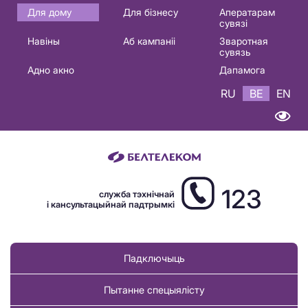
Основная
Для дому
Для бізнесу
Аператарам
сувязі
навигация
Навіны
Аб кампаніі
Зваротная
BE
сувязь
Адно акно
Дапамога
RU
BE
EN
123
служба тэхнічнай
і кансультацыйнай падтрымкі
Падключыць
Пытанне спецыялісту