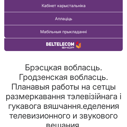
Кабінет карыстальніка
Аплаціць
Мабільныя прыкладанні
Купіць тавар
Брэсцкая вобласць.
Гродзенская вобласць.
Планавыя работы на сетцы
размеркавання тэлевізійнага і
гукавога вяшчання.еделения
телевизионного и звукового
вещания.