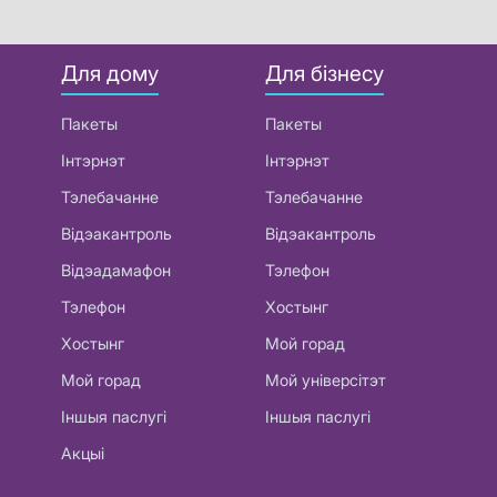
Для дому
Для бізнесу
Пакеты
Пакеты
Інтэрнэт
Інтэрнэт
Тэлебачанне
Тэлебачанне
Відэакантроль
Відэакантроль
Відэадамафон
Тэлефон
Тэлефон
Хостынг
Хостынг
Мой горад
Мой горад
Мой універсітэт
Іншыя паслугі
Іншыя паслугі
Акцыі