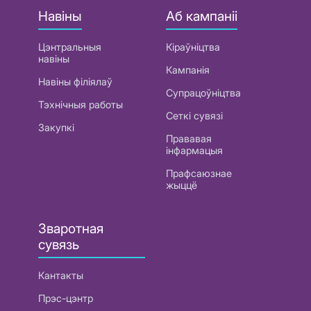
Навіны
Аб кампаніі
Цэнтральныя
Кіраўніцтва
навіны
Кампанія
Навіны філіялаў
Супрацоўніцтва
Тэхнічныя работы
Сеткі сувязі
Закупкі
Прававая
інфармацыя
Прафсаюзнае
жыццё
Зваротная
сувязь
Кантакты
Прэс-цэнтр