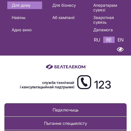
Основная
Для дому
Для бізнесу
Аператарам
сувязі
навигация
Навіны
Аб кампаніі
Зваротная
BE
сувязь
Адно акно
Дапамога
RU
BE
EN
123
служба тэхнічнай
і кансультацыйнай падтрымкі
Падключыць
Пытанне спецыялісту