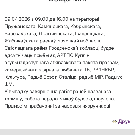
09.04.2026 з 09.00 да 16.00 на тэрыторыі
Пружанскага, Камянецкага, Кобрынскага,
Бярозаўскага, Драгічынскага, Івацэвіцкага,
Жабінкаўскага раёнаў Брэсцкай вобласці,
Свіслацкага раёна Гродзенскай вобласці будзе
адсутнічаць прыём ад АРТПС Куплін
агульнадаступнага абявязковага пакета праграм,
камерцыйнага эфірнага лічбавага ТБ, РВ 1НКБР,
Культура, Радыё Брэст, Сталіца, радыё МІР, Радыус
ФМ.
У выпадку завяршэння работ раней названага
тэрміну, работа перадатчыкаў будзе адноўлена.
Прыносім прабачэнні за часовыя нязручнасці.
Друк