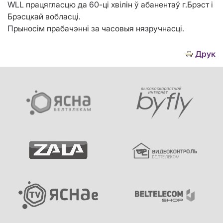
WLL працягласцю да 60-ці хвілін ў абанентаў г.Брэст і
Брэсцкай вобласці.
Прыносім прабачэнні за часовыя нязручнасці.
Друк