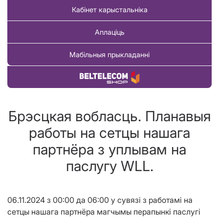
Кабінет карыстальніка
Аплаціць
Мабільныя прыкладанні
Купіць тавар
Брэсцкая вобласць. Планавыя
работы на сетцы нашага
партнёра з уплывам на
паслугу WLL.
06.11.2024 з 00:00 да 06:00 у сувязі з работамi на
сетцы нашага партнёра магчымы перапынкi паслугі