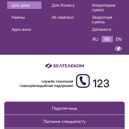
Основная
Для дому
Для бізнесу
Аператарам
сувязі
навигация
Навіны
Аб кампаніі
Зваротная
BE
сувязь
Адно акно
Дапамога
RU
BE
EN
123
служба тэхнічнай
і кансультацыйнай падтрымкі
Падключыць
Пытанне спецыялісту