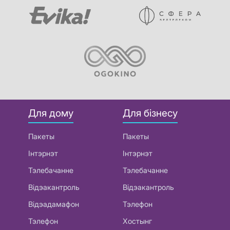
Для дому
Для бізнесу
Пакеты
Пакеты
Інтэрнэт
Інтэрнэт
Тэлебачанне
Тэлебачанне
Відэакантроль
Відэакантроль
Відэадамафон
Тэлефон
Тэлефон
Хостынг