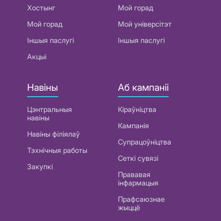
Хостынг
Мой горад
Мой горад
Мой універсітэт
Іншыя паслугі
Іншыя паслугі
Акцыі
Навіны
Аб кампаніі
Цэнтральныя
Кіраўніцтва
навіны
Кампанія
Навіны філіялаў
Супрацоўніцтва
Тэхнічныя работы
Сеткі сувязі
Закупкі
Прававая
інфармацыя
Прафсаюзнае
жыццё