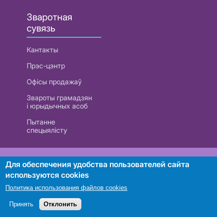
Зваротная
сувязь
Кантакты
Прэс-цэнтр
Офісы продажаў
Звароты грамадзян
і юрыдычных асоб
Пытанне
спецыялісту
РУП «Белтэлекам». УНП 101007741
Для обеспечения удобства пользователей сайта
используются cookies
Политика использования файлов cookies
Пошук
Принять
Отклонить