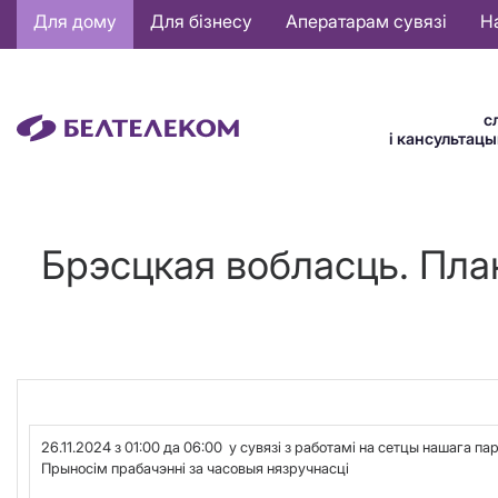
Основная
Для дому
Для бізнесу
Аператарам сувязі
Н
навигация
BE
с
і кансультац
Брэсцкая вобласць. Пла
26.11.2024 з 01:00 да 06:00 у сувязі з работамi на сетцы нашага п
Прыносім прабачэнні за часовыя нязручнасці