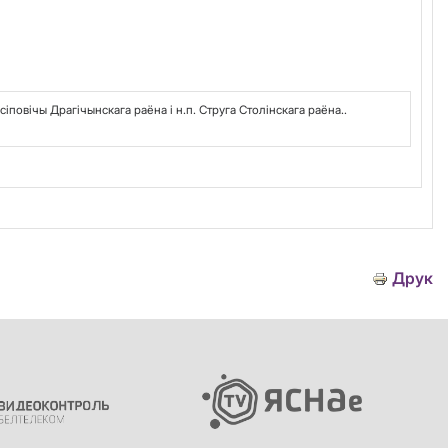
іповічы Драгічынскага раёна і н.п. Струга Столінскага раёна..
Друк