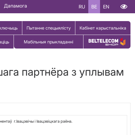
Дапамога
RU
BE
EN
ключыць
Пытанне спецыялісту
Кабінет карыстальніка
аціць
Мабільныя прыкладанні
Купіць тавар
шага партнёра з уплывам
ентаў г.Івацэвічы і Івацэвіцкага раёна.