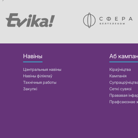
Навіны
Аб кампан
Цэнтральныя навіны
Кіраўніцтва
Навіны філіялаў
Кампанія
Тэхнічныя работы
Супрацоўніцтв
Закупкі
Сеткі сувязі
Прававая інф
Прафсаюзнае 