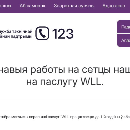
авіны
Аб кампаніі
Зваротная сувязь
Адно акно
Пад
123
лужба тэхнічнай
ыйнай падтрымкі
Апл
навыя работы на сетцы на
на паслугу WLL.
артнёра магчымы перапынкi паслугі WLL працягласцю да 1-й гадзіны ў абан