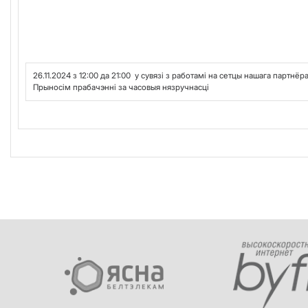
26.11.2024 з 12:00 да 21:00 у сувязі з работамi на сетцы нашага партнё
Прыносім прабачэнні за часовыя нязручнасці