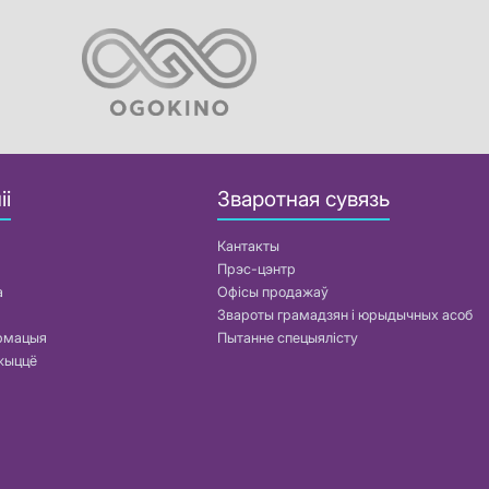
іі
Зваротная сувязь
Кантакты
Прэс-цэнтр
а
Офісы продажаў
Звароты грамадзян і юрыдычных асоб
армацыя
Пытанне спецыялісту
жыццё