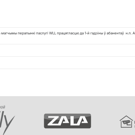
ра магчымы перапынкi паслугі WLL працягласцю да 1-й гадзіны ў абанентаў н.п. Ас