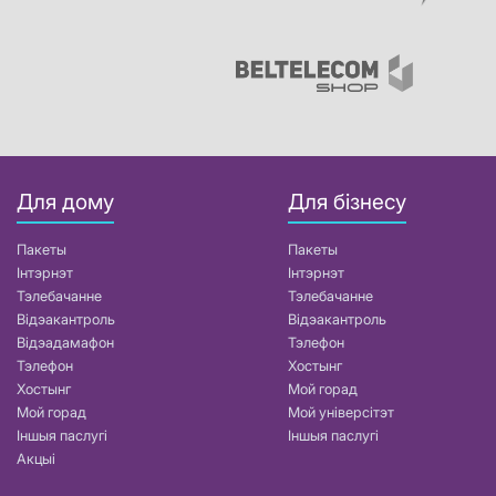
Для дому
Для бізнесу
Пакеты
Пакеты
Інтэрнэт
Інтэрнэт
Тэлебачанне
Тэлебачанне
Відэакантроль
Відэакантроль
Відэадамафон
Тэлефон
Тэлефон
Хостынг
Хостынг
Мой горад
Мой горад
Мой універсітэт
Іншыя паслугі
Іншыя паслугі
Акцыі