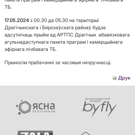
ТБ.
17.05.2024
з 00.30 да 05.30
на тэрыторыі
Драгічынскага і Бярозаўскага раёнаў будзе
адсутнічаць прыём ад АРТПС Драгічын абавязковага
агульнадаступнага пакета праграм і камерцыйнага
эфірнага лічбавага ТБ.
Прыносім прабачэнні за часовыя нязручнасці.
Друк