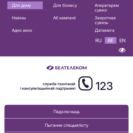
Основная
Для дому
Для бізнесу
Аператарам
сувязі
навигация
Навіны
Аб кампаніі
Зваротная
BE
сувязь
Адно акно
Дапамога
RU
BE
EN
123
служба тэхнічнай
і кансультацыйнай падтрымкі
Падключыць
Пытанне спецыялісту