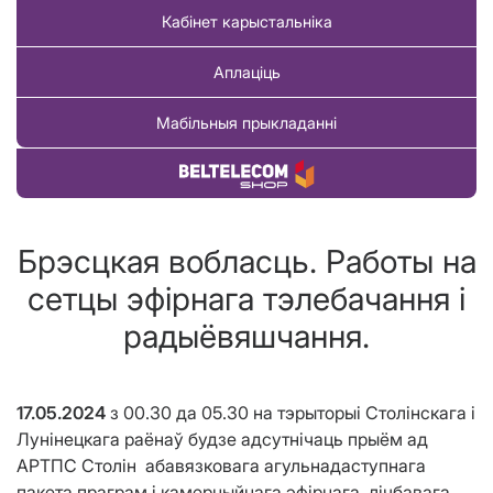
Кабінет карыстальніка
Аплаціць
Мабільныя прыкладанні
Купіць тавар
Брэсцкая вобласць. Работы на
сетцы эфірнага тэлебачання і
радыёвяшчання.
17.05.2024
з 00.30 да 05.30 на тэрыторыі Столінскага і
Лунінецкага раёнаў будзе адсутнічаць прыём ад
АРТПС Столін абавязковага агульнадаступнага
пакета праграм і камерцыйнага эфірнага лічбавага