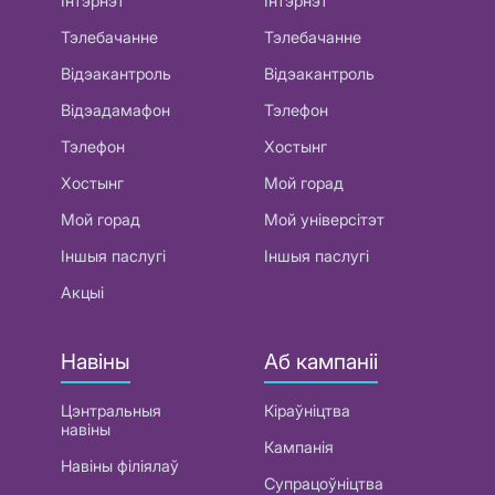
Інтэрнэт
Інтэрнэт
Тэлебачанне
Тэлебачанне
Відэакантроль
Відэакантроль
Відэадамафон
Тэлефон
Тэлефон
Хостынг
Хостынг
Мой горад
Мой горад
Мой універсітэт
Іншыя паслугі
Іншыя паслугі
Акцыі
Навіны
Аб кампаніі
Цэнтральныя
Кіраўніцтва
навіны
Кампанія
Навіны філіялаў
Супрацоўніцтва