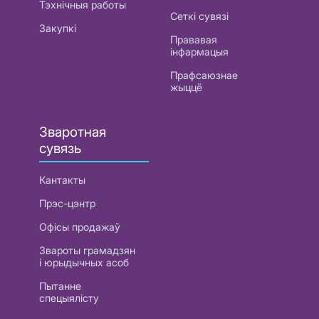
Тэхнічныя работы
Сеткі сувязі
Закупкі
Прававая
інфармацыя
Прафсаюзнае
жыццё
Зваротная
сувязь
Кантакты
Прэс-цэнтр
Офісы продажаў
Звароты грамадзян
і юрыдычных асоб
Пытанне
спецыялісту