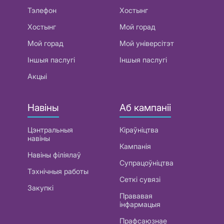
Тэлефон
Хостынг
Хостынг
Мой горад
Мой горад
Мой універсітэт
Іншыя паслугі
Іншыя паслугі
Акцыі
Навіны
Аб кампаніі
Цэнтральныя
Кіраўніцтва
навіны
Кампанія
Навіны філіялаў
Супрацоўніцтва
Тэхнічныя работы
Сеткі сувязі
Закупкі
Прававая
інфармацыя
Прафсаюзнае