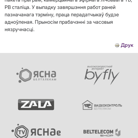
РВ сталіца. У выпадку завяршэння работ раней
пазначанага тэрміну, праца перадатчыкаў будзе
адноўленая. Прыносім прабачэнні за часовыя
нязручнасці.
Друк