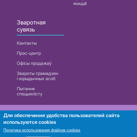
жыццё
Зваротная
сувязь
Кантакты
Прэс-цэнтр
Офісы продажаў
Звароты грамадзян
і юрыдычных асоб
Пытанне
спецыялісту
РУП «Белтэлекам». УНП 101007741
Для обеспечения удобства пользователей сайта
используются cookies
Политика использования файлов cookies