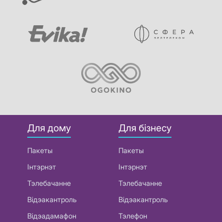
Для дому
Для бізнесу
Пакеты
Пакеты
Інтэрнэт
Інтэрнэт
Тэлебачанне
Тэлебачанне
Відэакантроль
Відэакантроль
Відэадамафон
Тэлефон