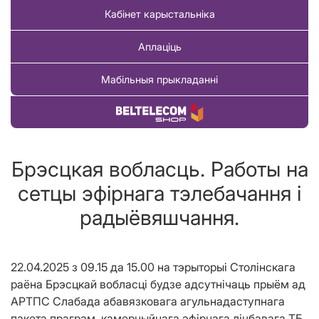
Кабінет карыстальніка
Аплаціць
Мабільныя прыкладанні
Купіць тавар
Брэсцкая вобласць. Работы на
сетцы эфірнага тэлебачання і
радыёвяшчання.
22.04.2025 з 09.15 да 15.00 на тэрыторыі Столінскага
раёна Брэсцкай вобласці будзе адсутнічаць прыём ад
АРТПС Слабада абавязковага агульнадаступнага
пакета праграм, камерцыйнага эфірнага лічбавага ТБ,