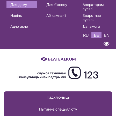
Основная
Для дому
Для бізнесу
Аператарам
сувязі
навигация
Навіны
Аб кампаніі
Зваротная
BE
сувязь
Адно акно
Дапамога
RU
BE
EN
123
служба тэхнічнай
і кансультацыйнай падтрымкі
Падключыць
Пытанне спецыялісту