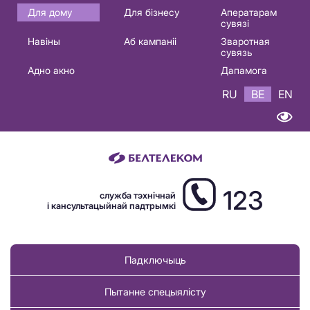
Основная
Для дому
Для бізнесу
Аператарам
сувязі
навигация
Навіны
Аб кампаніі
Зваротная
BE
сувязь
Адно акно
Дапамога
RU
BE
EN
123
служба тэхнічнай
і кансультацыйнай падтрымкі
Падключыць
Пытанне спецыялісту