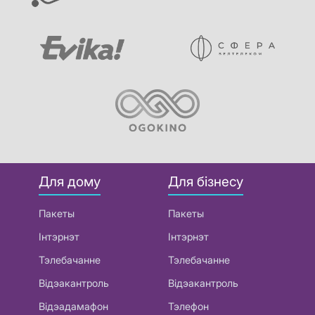
Для дому
Для бізнесу
Пакеты
Пакеты
Інтэрнэт
Інтэрнэт
Тэлебачанне
Тэлебачанне
Відэакантроль
Відэакантроль
Відэадамафон
Тэлефон