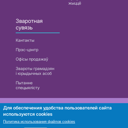
жыццё
Зваротная
сувязь
Кантакты
Прэс-цэнтр
Офісы продажаў
Звароты грамадзян
і юрыдычных асоб
Пытанне
спецыялісту
РУП «Белтэлекам». УНП 101007741
Для обеспечения удобства пользователей сайта
используются cookies
Политика использования файлов cookies