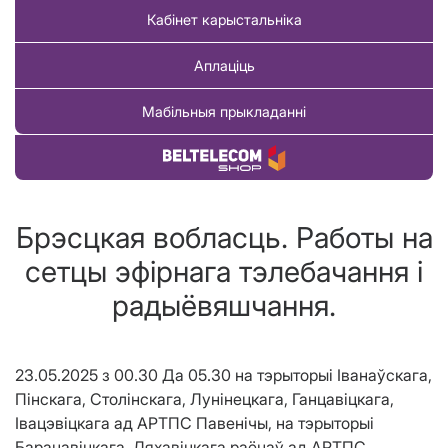
Кабінет карыстальніка
Аплаціць
Мабільныя прыкладанні
Купіць тавар
Брэсцкая вобласць. Работы на
сетцы эфірнага тэлебачання і
радыёвяшчання.
23.05.2025 з 00.30 Да 05.30 на тэрыторыі Іванаўскага,
Пінскага, Столінскага, Лунінецкага, Ганцавіцкага,
Івацэвіцкага ад АРТПС Павенічы, на тэрыторыі
Баранавіцкага, Ляхавіцкага раёнаў ад АРТПС