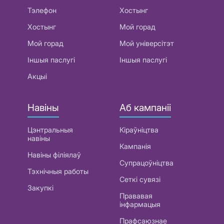
Тэлефон
Хостынг
Хостынг
Мой горад
Мой горад
Мой універсітэт
Іншыя паслугі
Іншыя паслугі
Акцыі
Навіны
Аб кампаніі
Цэнтральныя
Кіраўніцтва
навіны
Кампанія
Навіны філіялаў
Супрацоўніцтва
Тэхнічныя работы
Сеткі сувязі
Закупкі
Прававая
інфармацыя
Прафсаюзнае