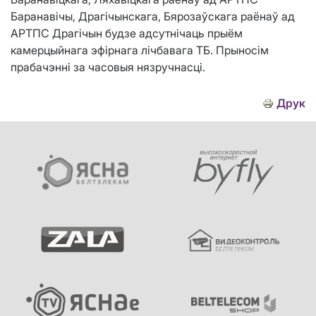
Баранавічы, Драгічынскага, Бярозаўскага раёнаў ад
АРТПС Драгічын будзе адсутнічаць прыём
камерцыйнага эфірнага лічбавага ТБ. Прыносім
прабачэнні за часовыя нязручнасці.
Друк