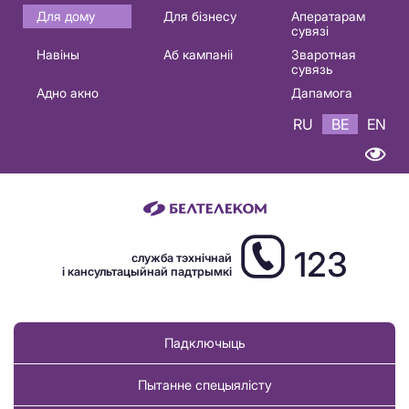
Основная
Для дому
Для бізнесу
Аператарам
сувязі
навигация
Навіны
Аб кампаніі
Зваротная
BE
сувязь
Адно акно
Дапамога
RU
BE
EN
123
служба тэхнічнай
і кансультацыйнай падтрымкі
Падключыць
Пытанне спецыялісту