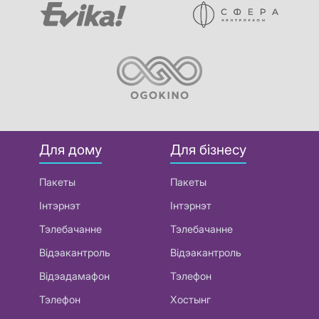
Для дому
Для бізнесу
Пакеты
Пакеты
Інтэрнэт
Інтэрнэт
Тэлебачанне
Тэлебачанне
Відэакантроль
Відэакантроль
Відэадамафон
Тэлефон
Тэлефон
Хостынг