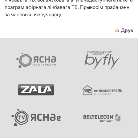
праграм эфірнага лічбавага ТБ. Прыносім прабачэнні
за часовыя нязручнасці.
Друк