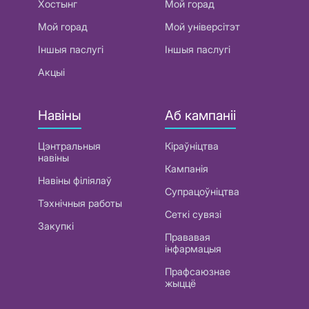
Хостынг
Мой горад
Мой горад
Мой універсітэт
Іншыя паслугі
Іншыя паслугі
Акцыі
Навіны
Аб кампаніі
Цэнтральныя
Кіраўніцтва
навіны
Кампанія
Навіны філіялаў
Супрацоўніцтва
Тэхнічныя работы
Сеткі сувязі
Закупкі
Прававая
інфармацыя
Прафсаюзнае
жыццё