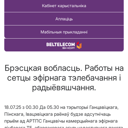
Кабінет карыстальніка
Аплаціць
Мабільныя прыкладанні
Купіць тавар
Брэсцкая вобласць. Работы на
сетцы эфірнага тэлебачання і
радыёвяшчання.
18.07.25 з 00.30 Да 05.30 на тэрыторыі Ганцавіцкага,
Пінскага, Івацэвіцкага раёнаў будзе адсутнічаць
прыём ад АРТПС Ганцавічы камерцыйнага эфірнага
лічбавага ТБ, абавязковага агульнадаступнага пакета