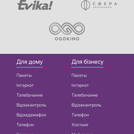
Для дому
Для бізнесу
Пакеты
Пакеты
Інтэрнэт
Інтэрнэт
Тэлебачанне
Тэлебачанне
Відэакантроль
Відэакантроль
Відэадамафон
Тэлефон
Тэлефон
Хостынг