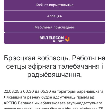
Кабінет карыстальніка
Аплаціць
Мабільныя прыкладанні
Купіць тавар
Брэсцкая вобласць. Работы на
сетцы эфірнага тэлебачання і
радыёвяшчання.
22.08.25 з 00.30 да 05.30 на тэрыторыі Баранавіцкага,
Ляхавіцкага раёнаў будзе адсутнічаць прыём ад
АРТПС Баранавічы абавязковага агульнадаступнага
пакета праграм, камерцыйнага эфірнага лічбавага ТБ.