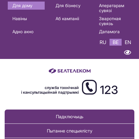
Основная
Для дому
Для бізнесу
Аператарам
сувязі
навигация
Навіны
Аб кампаніі
Зваротная
BE
сувязь
Адно акно
Дапамога
RU
BE
EN
123
служба тэхнічнай
і кансультацыйнай падтрымкі
Падключыць
Пытанне спецыялісту