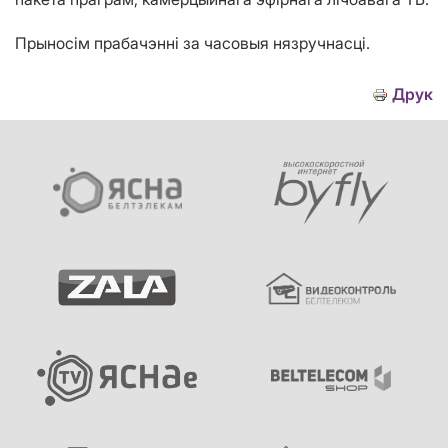
Прыносім прабачэнні за часовыя нязручнасці.
Друк