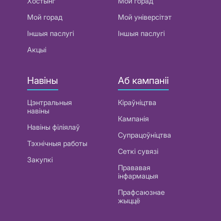
Хостынг
Мой горад
Мой горад
Мой універсітэт
Іншыя паслугі
Іншыя паслугі
Акцыі
Навіны
Аб кампаніі
Цэнтральныя
Кіраўніцтва
навіны
Кампанія
Навіны філіялаў
Супрацоўніцтва
Тэхнічныя работы
Сеткі сувязі
Закупкі
Прававая
інфармацыя
Прафсаюзнае
жыццё