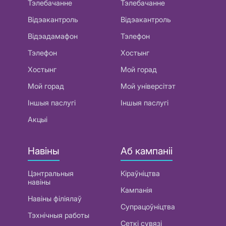
Тэлебачанне
Тэлебачанне
Відэакантроль
Відэакантроль
Відэадамафон
Тэлефон
Тэлефон
Хостынг
Хостынг
Мой горад
Мой горад
Мой універсітэт
Іншыя паслугі
Іншыя паслугі
Акцыі
Навіны
Аб кампаніі
Цэнтральныя
Кіраўніцтва
навіны
Кампанія
Навіны філіялаў
Супрацоўніцтва
Тэхнічныя работы
Сеткі сувязі