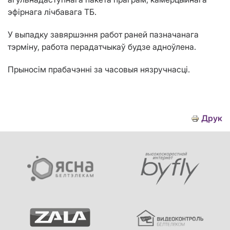
эфірнага лічбавага ТБ.
У выпадку завяршэння работ раней пазначанага
тэрміну, работа перадатчыкаў будзе адноўлена.
Прыносім прабачэнні за часовыя нязручнасці.
Друк