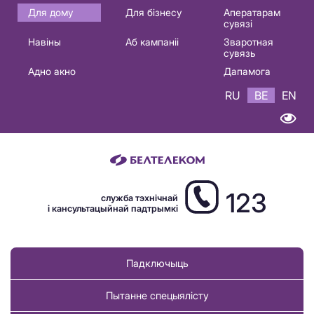
Основная
Для дому
Для бізнесу
Аператарам
сувязі
навигация
Навіны
Аб кампаніі
Зваротная
BE
сувязь
Адно акно
Дапамога
RU
BE
EN
123
служба тэхнічнай
і кансультацыйнай падтрымкі
Падключыць
Пытанне спецыялісту