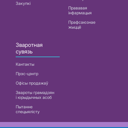
Закупкі
Прававая
інфармацыя
Прафсаюзнае
жыццё
Зваротная
сувязь
Кантакты
Прэс-цэнтр
Офісы продажаў
Звароты грамадзян
і юрыдычных асоб
Пытанне
спецыялісту