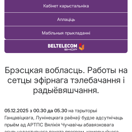
Кабінет карыстальніка
Аплаціць
Мабільныя прыкладанні
Купіць тавар
Брэсцкая вобласць. Работы на
сетцы эфірнага тэлебачання і
радыёвяшчання.
05.12.2025 з 00.30 да 05.30
на тэрыторыі
Ганцавіцкага, Лунінецкага раёнаў будзе адсутнічаць
прыём ад АРТПС Вялікія Чучавічы абавязковага
агульнадаступнага пакета праграм, камерцыйнага