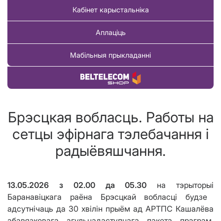
Кабінет карыстальніка
Аплаціць
Мабільныя прыкладанні
Купіць тавар
Брэсцкая вобласць. Работы на
сетцы эфірнага тэлебачання і
радыёвяшчання.
13.05.2026
з
02.00
да 05.30
на тэрыторы
i
Баранавіцкага раёна Брэсцкай вобласці будзе
адсутнічаць да 30
хв
i
л
i
н прыём ад АРТПС Кашалёва
абавязковага агульнадаступнага пакета праграм,