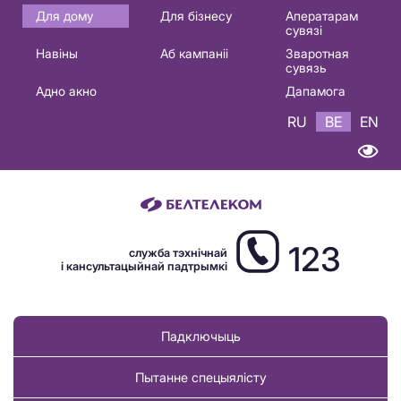
Основная
Для дому
Для бізнесу
Аператарам
сувязі
навигация
Навіны
Аб кампаніі
Зваротная
BE
сувязь
Адно акно
Дапамога
RU
BE
EN
123
служба тэхнічнай
і кансультацыйнай падтрымкі
Падключыць
Пытанне спецыялісту