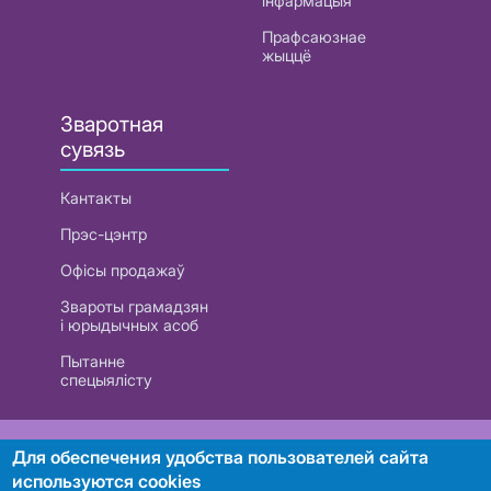
інфармацыя
Прафсаюзнае
жыццё
Зваротная
сувязь
Кантакты
Прэс-цэнтр
Офісы продажаў
Звароты грамадзян
і юрыдычных асоб
Пытанне
спецыялісту
РУП «Белтэлекам». УНП 101007741
Для обеспечения удобства пользователей сайта
используются cookies