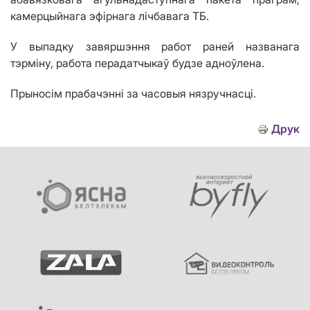
камерцыйнага эфірнага лічбавага ТБ.
У выпадку завяршэння работ раней названага
тэрміну, работа перадатчыкаў будзе адноўлена.
Прыносім прабачэнні за часовыя нязручнасці.
Друк