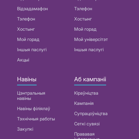
Відэадамафон
Тэлефон
Тэлефон
Хостынг
Хостынг
Мой горад
Мой горад
Мой універсітэт
Іншыя паслугі
Іншыя паслугі
Акцыі
Навіны
Аб кампаніі
Цэнтральныя
Кіраўніцтва
навіны
Кампанія
Навіны філіялаў
Супрацоўніцтва
Тэхнічныя работы
Сеткі сувязі
Закупкі
Прававая