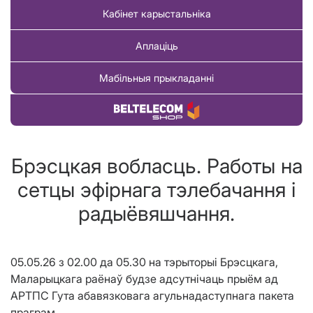
Кабінет карыстальніка
Аплаціць
Мабільныя прыкладанні
Купіць тавар
Брэсцкая вобласць. Работы на
сетцы эфірнага тэлебачання і
радыёвяшчання.
05.05.26 з 02.00 да 05.30 на тэрыторыі Брэсцкага,
Маларыцкага раёнаў будзе адсутнічаць прыём ад
АРТПС Гута абавязковага агульнадаступнага пакета
праграм.