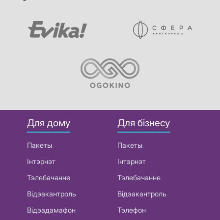
Для дому
Для бізнесу
Пакеты
Пакеты
Інтэрнэт
Інтэрнэт
Тэлебачанне
Тэлебачанне
Відэакантроль
Відэакантроль
Відэадамафон
Тэлефон