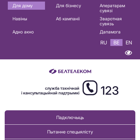
Основная
Для дому
Для бізнесу
Аператарам
сувязі
навигация
Навіны
Аб кампаніі
Зваротная
BE
сувязь
Адно акно
Дапамога
RU
BE
EN
123
служба тэхнічнай
і кансультацыйнай падтрымкі
Падключыць
Пытанне спецыялісту