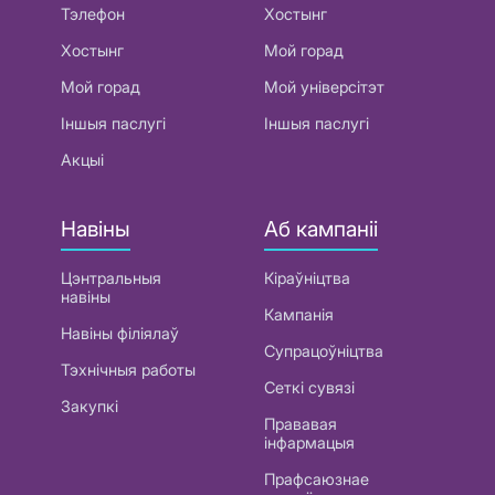
Тэлефон
Хостынг
Хостынг
Мой горад
Мой горад
Мой універсітэт
Іншыя паслугі
Іншыя паслугі
Акцыі
Навіны
Аб кампаніі
Цэнтральныя
Кіраўніцтва
навіны
Кампанія
Навіны філіялаў
Супрацоўніцтва
Тэхнічныя работы
Сеткі сувязі
Закупкі
Прававая
інфармацыя
Прафсаюзнае