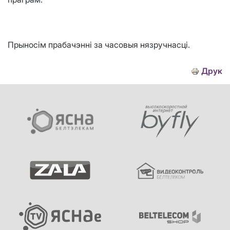
Прыносім прабачэнні за часовыя нязручнасці.
Друк