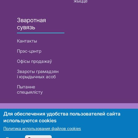
жыццё
Зваротная
сувязь
Кантакты
Прэс-цэнтр
Офісы продажаў
Звароты грамадзян
і юрыдычных асоб
Пытанне
спецыялісту
РУП «Белтэлекам». УНП 101007741
Для обеспечения удобства пользователей сайта
используются cookies
Политика использования файлов cookies
Пошук