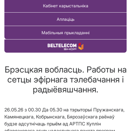
Кабінет карыстальніка
Аплаціць
Мабільныя прыкладанні
Купіць тавар
Брэсцкая вобласць. Работы на
сетцы эфірнага тэлебачання і
радыёвяшчання.
26.05.26 з 00.30 Да 05.30 на тэрыторыі Пружанскага,
Камянецкага, Кобрынскага, Бярозаўскага раёнаў
будзе адсутнічаць прыём ад АРТПС Куплін
абавязковага агульнадаступнага пакета праграм,