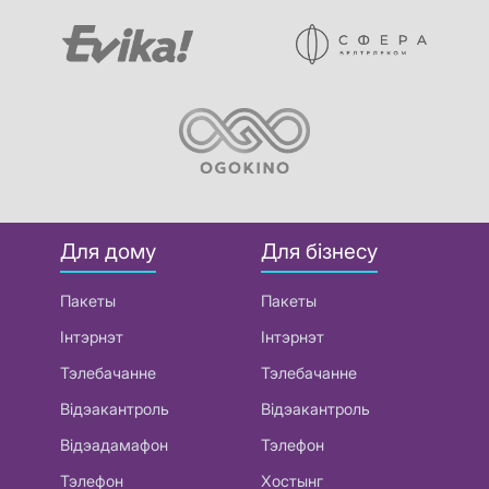
Для дому
Для бізнесу
Пакеты
Пакеты
Інтэрнэт
Інтэрнэт
Тэлебачанне
Тэлебачанне
Відэакантроль
Відэакантроль
Відэадамафон
Тэлефон
Тэлефон
Хостынг