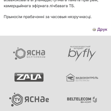
камерцыйнага эфірнага лічбавага ТБ.
Прыносім прабачэнні за часовыя нязручнасці.
Друк