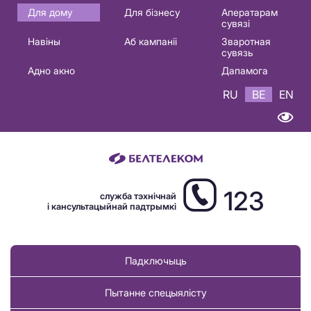
Основная
Для дому
Для бізнесу
Аператарам
сувязі
навигация
Навіны
Аб кампаніі
Зваротная
BE
сувязь
Адно акно
Дапамога
RU
BE
EN
123
служба тэхнічнай
і кансультацыйнай падтрымкі
Падключыць
Пытанне спецыялісту