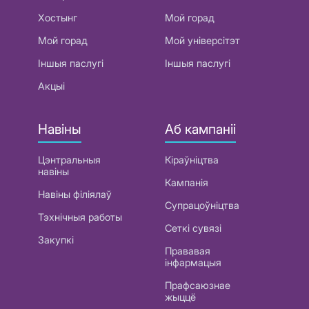
Хостынг
Мой горад
Мой горад
Мой універсітэт
Іншыя паслугі
Іншыя паслугі
Акцыі
Навіны
Аб кампаніі
Цэнтральныя
Кіраўніцтва
навіны
Кампанія
Навіны філіялаў
Супрацоўніцтва
Тэхнічныя работы
Сеткі сувязі
Закупкі
Прававая
інфармацыя
Прафсаюзнае
жыццё