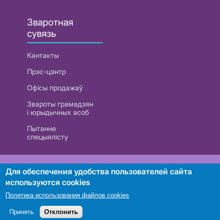
Зваротная
сувязь
Кантакты
Прэс-цэнтр
Офісы продажаў
Звароты грамадзян
і юрыдычных асоб
Пытанне
спецыялісту
РУП «Белтэлекам». УНП 101007741
Для обеспечения удобства пользователей сайта
используются cookies
Политика использования файлов cookies
Пошук
Принять
Отклонить