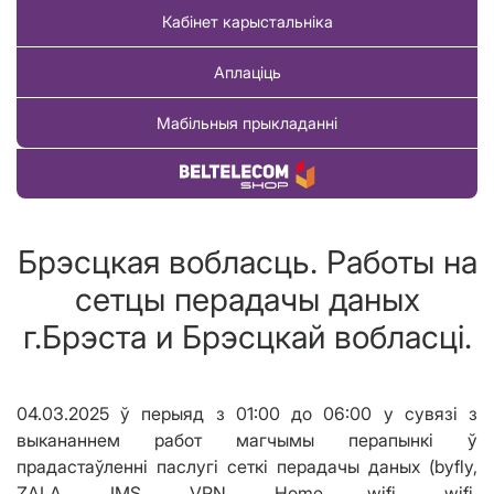
Кабінет карыстальніка
Аплаціць
Мабільныя прыкладанні
Купіць тавар
Брэсцкая вобласць. Работы на
сетцы перадачы даных
г.Брэста и Брэсцкай вобласці.
04.0
3
.2025 ў перыяд з 01:00 до 06:00 у сувязі з
выкананнем работ магчымы перапынк
і ў
прадастаўленні
паслугі сеткі перадачы даных (byfly,
ZALA, IMS, VPN, Home wifi, wifi,