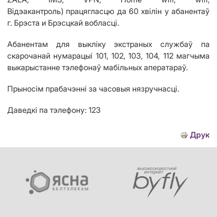
В
і
дэакантроль) працягласцю да 60
хвілін у
абанентаў
г. Брэста и
Брэсцкай вобласц
і.
Абанентам для выкліку экстраных службаў па
скарочанай нумарацыі 101, 102, 103, 104, 112 магчыма
выкарыстанне тэлефонаў мабільных аператараў.
Прыносім прабачэнні за часовыя нязручнасці.
Даведкі па тэлефону: 123
Друк