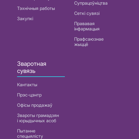
Супрацоўніцтва
Тэхнічныя работы
Сеткі сувязі
Закупкі
Прававая
інфармацыя
Прафсаюзнае
жыццё
Зваротная
сувязь
Кантакты
Прэс-цэнтр
Офісы продажаў
Звароты грамадзян
і юрыдычных асоб
Пытанне
спецыялісту