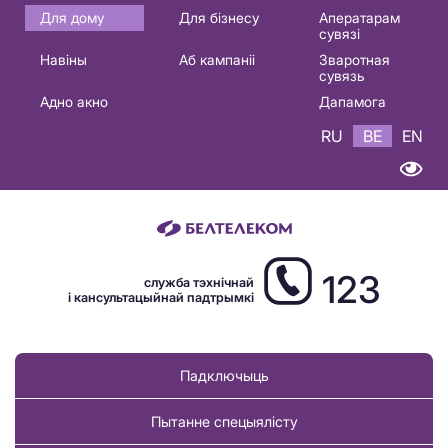
Основная
Для дому
Для бізнесу
Аператарам
сувязі
навигация
Навіны
Аб кампаніі
Зваротная
BE
сувязь
Адно акно
Дапамога
RU
BE
EN
123
служба тэхнічнай
і кансультацыйнай падтрымкі
Падключыць
Пытанне спецыялісту