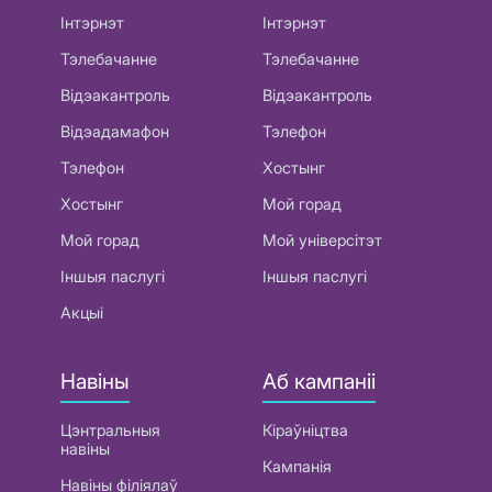
Інтэрнэт
Інтэрнэт
Тэлебачанне
Тэлебачанне
Відэакантроль
Відэакантроль
Відэадамафон
Тэлефон
Тэлефон
Хостынг
Хостынг
Мой горад
Мой горад
Мой універсітэт
Іншыя паслугі
Іншыя паслугі
Акцыі
Навіны
Аб кампаніі
Цэнтральныя
Кіраўніцтва
навіны
Кампанія
Навіны філіялаў