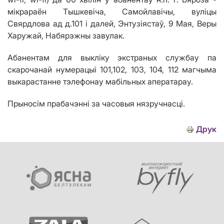
мікрараён Тышкевіча, Самойлавічы, вуліцы
Свярдлова ад д.101 і далей, Энтузіястаў, 9 Мая, Веры
Харужай, Набярэжны завулак.
Абанентам для выклiку экстраных службау па
скарочанай нумерацыi 101,102, 103, 104, 112 магчыма
выкарастанне тэлефонау мабiльных аператарау.
Прыносiм прабачэннi за часовыя нязручнасцi.
Друк