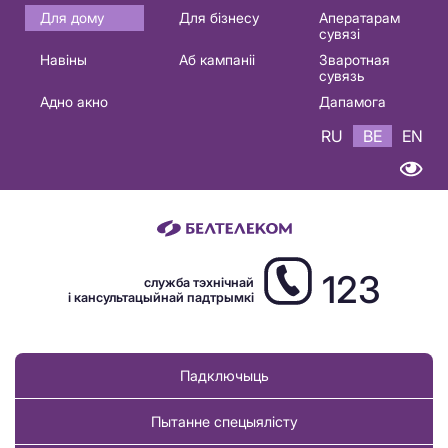
Основная
Для дому
Для бізнесу
Аператарам
сувязі
навигация
Навіны
Аб кампаніі
Зваротная
BE
сувязь
Адно акно
Дапамога
RU
BE
EN
123
служба тэхнічнай
і кансультацыйнай падтрымкі
Падключыць
Пытанне спецыялісту