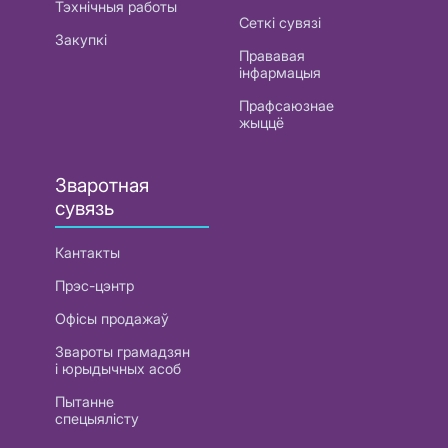
Тэхнічныя работы
Сеткі сувязі
Закупкі
Прававая
інфармацыя
Прафсаюзнае
жыццё
Зваротная
сувязь
Кантакты
Прэс-цэнтр
Офісы продажаў
Звароты грамадзян
і юрыдычных асоб
Пытанне
спецыялісту