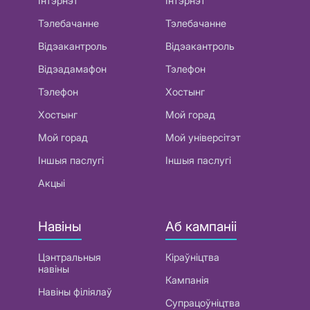
Інтэрнэт
Інтэрнэт
Тэлебачанне
Тэлебачанне
Відэакантроль
Відэакантроль
Відэадамафон
Тэлефон
Тэлефон
Хостынг
Хостынг
Мой горад
Мой горад
Мой універсітэт
Іншыя паслугі
Іншыя паслугі
Акцыі
Навіны
Аб кампаніі
Цэнтральныя
Кіраўніцтва
навіны
Кампанія
Навіны філіялаў
Супрацоўніцтва