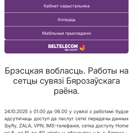
Кабінет карыстальніка
Аплаціць
Мабільныя прыкладанні
Купіць тавар
Брэсцкая вобласць. Работы на
сетцы сувязi Бярозаўскага
раёна.
24.10.2025 з 01.00 да 06.00 у сувязi з работамi будзе
адсутнiчаць доступ да паслуг сеткi перадачы данных
(byfly, ZALA, VPN, IMS-тэлефанiя, сетка доступу Home
wi-fi, wi-fi) да 60 хвілін у абанентау н.п. г. Бяроза -