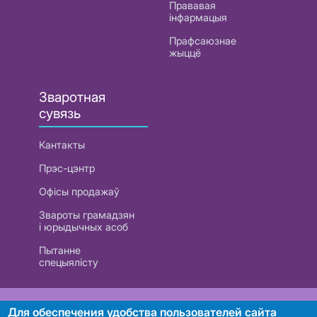
Прававая
інфармацыя
Прафсаюзнае
жыццё
Зваротная
сувязь
Кантакты
Прэс-цэнтр
Офісы продажаў
Звароты грамадзян
і юрыдычных асоб
Пытанне
спецыялісту
РУП «Белтэлекам». УНП 101007741
Для обеспечения удобства пользователей сайта