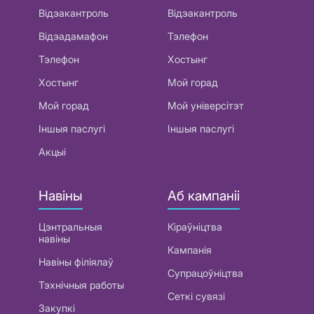
Відэакантроль
Відэакантроль
Відэадамафон
Тэлефон
Тэлефон
Хостынг
Хостынг
Мой горад
Мой горад
Мой універсітэт
Іншыя паслугі
Іншыя паслугі
Акцыі
Навіны
Аб кампаніі
Цэнтральныя
Кіраўніцтва
навіны
Кампанія
Навіны філіялаў
Супрацоўніцтва
Тэхнічныя работы
Сеткі сувязі
Закупкі