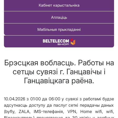
Кабінет карыстальніка
Аплаціць
Мабільныя прыкладанні
Купіць тавар
Брэсцкая вобласць. Работы на
сетцы сувязі г. Ганцавiчы i
Ганцавiцкага раёна.
10.04.2026
з 01:00 да 0
6
:00
у сувязі з работ
амі
будзе
а
дсутнасць доступу да паслуг сеткі перадачы даных
(byfly, ZALA, IMS-
телефанія
, VPN, Home wifi, wifi,
В
і
дэакантроль
) працягласцю да
30
хвілін
у асобных