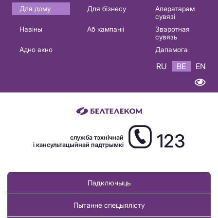
Основная
Для дому
Для бізнесу
Аператарам
сувязі
навигация
Навіны
Аб кампаніі
Зваротная
BE
сувязь
Адно акно
Дапамога
RU
BE
EN
123
служба тэхнічнай
і кансультацыйнай падтрымкі
Падключыць
Пытанне спецыялісту