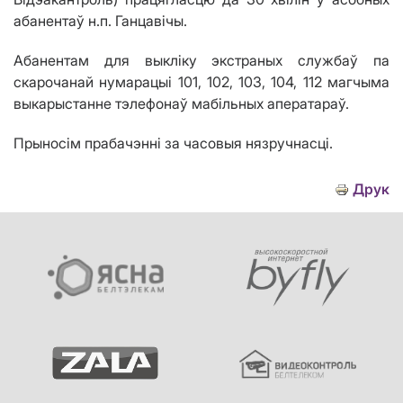
абанентаў н.п. Ганцав
i
чы.
Абанентам для выкліку экстраных службаў па
скарочанай нумарацыі 101, 102, 103, 104, 112 магчыма
выкарыстанне тэлефонаў мабільных аператараў.
Прыносім прабачэнні за часовыя нязручнасці.
Друк