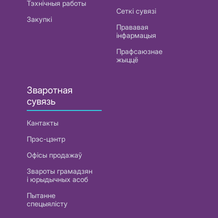
Тэхнічныя работы
Сеткі сувязі
Закупкі
Прававая
інфармацыя
Прафсаюзнае
жыццё
Зваротная
сувязь
Кантакты
Прэс-цэнтр
Офісы продажаў
Звароты грамадзян
і юрыдычных асоб
Пытанне
спецыялісту