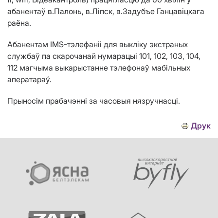
абанентаў в.Палонь, в.Л
i
пск, в.Задубъе Ганц
авіц
кага
раёна.
Абанентам IMS-тэлефаніі для выкліку экстраных
службаў па скарочанай нумарацыі 101, 102, 103, 104,
112 магчыма выкарыстанне тэлефонаў мабільных
аператараў.
Прыносім прабачэнні за часовыя нязручнасці.
Друк