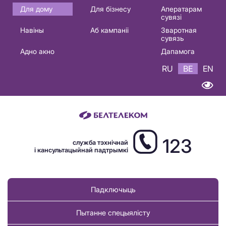
Основная
Для дому
Для бізнесу
Аператарам
сувязі
навигация
Навіны
Аб кампаніі
Зваротная
BE
сувязь
Адно акно
Дапамога
RU
BE
EN
123
служба тэхнічнай
і кансультацыйнай падтрымкі
Падключыць
Пытанне спецыялісту