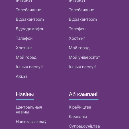
Інтэрнэт
Інтэрнэт
Тэлебачанне
Тэлебачанне
Відэакантроль
Відэакантроль
Відэадамафон
Тэлефон
Тэлефон
Хостынг
Хостынг
Мой горад
Мой горад
Мой універсітэт
Іншыя паслугі
Іншыя паслугі
Акцыі
Навіны
Аб кампаніі
Цэнтральныя
Кіраўніцтва
навіны
Кампанія
Навіны філіялаў
Супрацоўніцтва