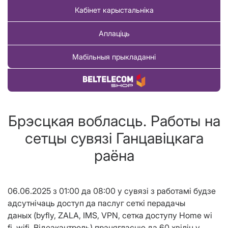
Кабінет карыстальніка
Аплаціць
Мабільныя прыкладанні
Купіць тавар
Брэсцкая вобласць. Работы на
сетцы сувязі Ганцавіцкага
раёна
06.06.2025
з 01:00 да 0
8
:00
у сувязі з работ
амі
будзе
а
дсутн
ічаць
доступ да паслуг сеткі перадачы
даных
(byfly, ZALA, IMS, VPN, сетка доступу Home wi
fi, wifi, В
i
де
а
к
а
нтроль) працягласцю да 6
0
хвілін
у