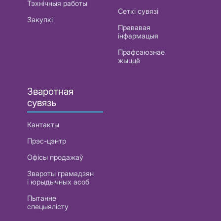
Тэхнічныя работы
Сеткі сувязі
Закупкі
Прававая
інфармацыя
Прафсаюзнае
жыццё
Зваротная
сувязь
Кантакты
Прэс-цэнтр
Офісы продажаў
Звароты грамадзян
і юрыдычных асоб
Пытанне
спецыялісту