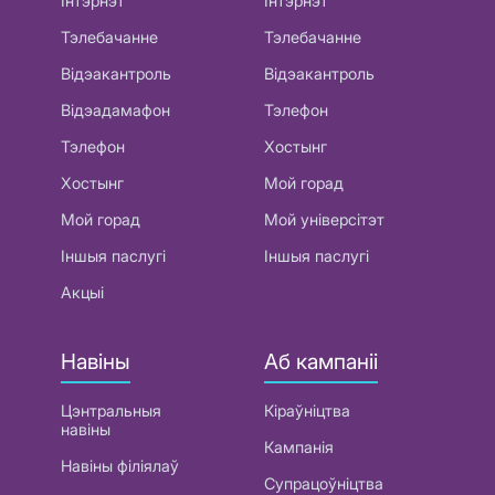
Інтэрнэт
Інтэрнэт
Тэлебачанне
Тэлебачанне
Відэакантроль
Відэакантроль
Відэадамафон
Тэлефон
Тэлефон
Хостынг
Хостынг
Мой горад
Мой горад
Мой універсітэт
Іншыя паслугі
Іншыя паслугі
Акцыі
Навіны
Аб кампаніі
Цэнтральныя
Кіраўніцтва
навіны
Кампанія
Навіны філіялаў
Супрацоўніцтва