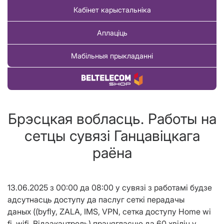
Кабінет карыстальніка
Аплаціць
Мабільныя прыкладанні
Купіць тавар
Брэсцкая вобласць. Работы на
сетцы сувязі Ганцавіцкага
раёна
13.06.2025
з 00:00 да 0
8
:00
у сувязі з работ
амі
будзе
а
дсутнасць доступу да паслуг сеткі перадачы
даных
((byfly, ZALA, IMS, VPN, сетка доступу Home wi
fi, wifi, В
i
дэ
а
к
а
нтроль) працягласцю да
60
хвілін
у