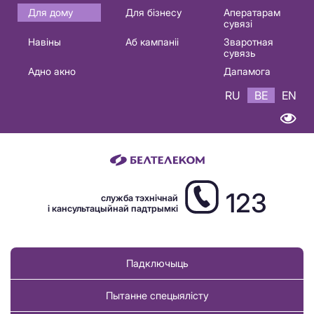
Основная
Для дому
Для бізнесу
Аператарам
сувязі
навигация
Навіны
Аб кампаніі
Зваротная
BE
сувязь
Адно акно
Дапамога
RU
BE
EN
123
служба тэхнічнай
і кансультацыйнай падтрымкі
Падключыць
Пытанне спецыялісту