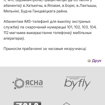
абанентаў в.Хатын
і
чы, в.Яловая, в.Борк
i
, в.Лактышы,
Мяльн
i
к
i
,
Будча
Ганц
авіц
кага раёна.
Абанентам IMS-тэлефаніі для выкліку экстраных
службаў па скарочанай нумарацыі 101, 102, 103, 104,
112 магчыма выкарыстанне тэлефонаў мабільных
аператараў.
Прыносім прабачэнні за часовыя нязручнасці.
Друк