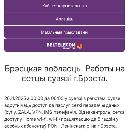
Кабінет карыстальніка
Аплаціць
Мабільныя прыкладанні
Купіць тавар
Брэсцкая вобласць. Работы на
сетцы сувязі г.Брэста.
26.11.2025 з 00:00 да 06:00 у сувязі з работамі будзе
адсутнічаць доступ да паслуг сеткі перадачы даных
(byfly, ZALA, VPN, IMS-тэлефанія, Відэакантроль, cетка
доступу Home wi-fi, wi-fi) працягласцю да 5 гадзін у
асобных абанентаў PON Ленiнскага р-на г.Брэста,