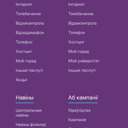
Інтэрнэт
Інтэрнэт
Тэлебачанне
Тэлебачанне
Відэакантроль
Відэакантроль
Відэадамафон
Тэлефон
Тэлефон
Хостынг
Хостынг
Мой горад
Мой горад
Мой універсітэт
Іншыя паслугі
Іншыя паслугі
Акцыі
Навіны
Аб кампаніі
Цэнтральныя
Кіраўніцтва
навіны
Кампанія
Навіны філіялаў