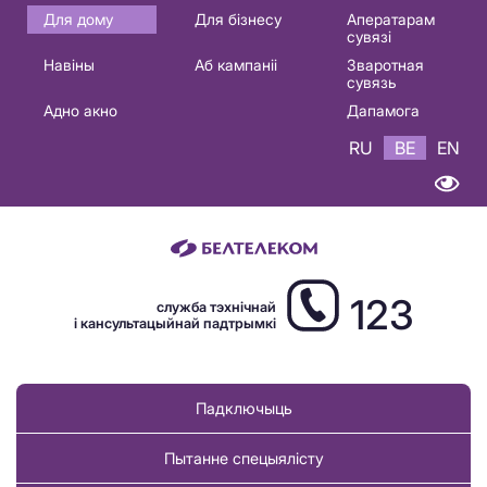
Основная
Для дому
Для бізнесу
Аператарам
сувязі
навигация
Навіны
Аб кампаніі
Зваротная
BE
сувязь
Адно акно
Дапамога
RU
BE
EN
123
служба тэхнічнай
і кансультацыйнай падтрымкі
Падключыць
Пытанне спецыялісту