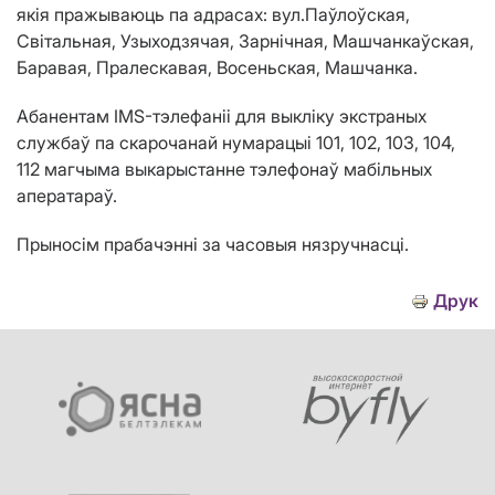
якія пражываюць па адрасах: вул.Паўлоўская,
Світальная, Узыходзячая, Зарнічная, Машчанкаўская,
Баравая, Пралескавая, Восеньская, Машчанка.
Абанентам IMS-тэлефаніі для выкліку экстраных
службаў па скарочанай нумарацыі 101, 102, 103, 104,
112 магчыма выкарыстанне тэлефонаў мабільных
аператараў.
Прыносім прабачэнні за часовыя нязручнасці.
Друк