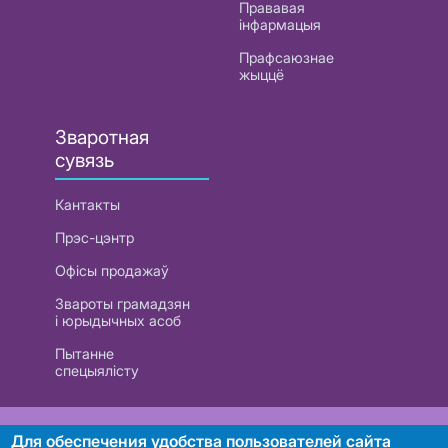
Прававая
інфармацыя
Прафсаюзнае
жыццё
Зваротная
сувязь
Кантакты
Прэс-цэнтр
Офісы продажаў
Звароты грамадзян
і юрыдычных асоб
Пытанне
спецыялісту
РУП «Белтэлекам». УНП 101007741
Для обеспечения удобства пользователей сайта