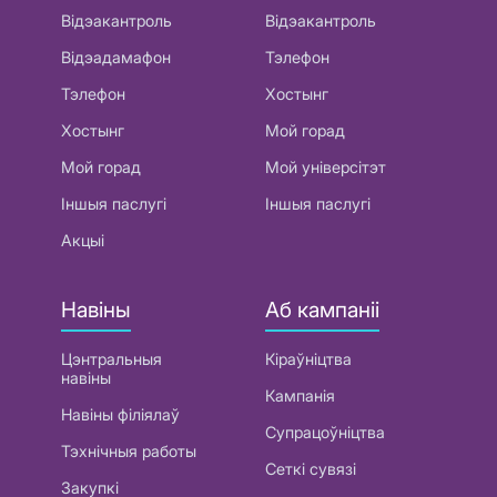
Відэакантроль
Відэакантроль
Відэадамафон
Тэлефон
Тэлефон
Хостынг
Хостынг
Мой горад
Мой горад
Мой універсітэт
Іншыя паслугі
Іншыя паслугі
Акцыі
Навіны
Аб кампаніі
Цэнтральныя
Кіраўніцтва
навіны
Кампанія
Навіны філіялаў
Супрацоўніцтва
Тэхнічныя работы
Сеткі сувязі
Закупкі