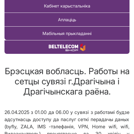
Кабінет карыстальніка
Аплаціць
Мабільныя прыкладанні
Купіць тавар
Брэсцкая вобласць. Работы на
сетцы сувязі г.Драгічына і
Драгiчынскага раёна.
26.04.2025 з 01.00 да 06.00 у сувязі з работ
амі
будзе
а
дсутнасць доступу да паслуг сеткі перадачы даных
(byfly, ZALA, IMS -
тэлефанія
, VPN, Home wifi, wifi,
Вид
эа
к
а
нтроль)
працягласцю да 30 хвілін
у