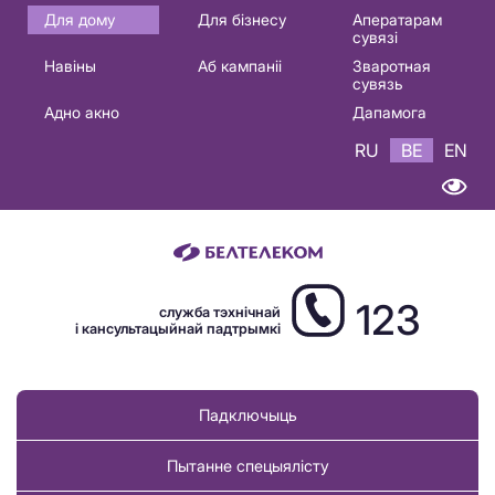
Основная
Для дому
Для бізнесу
Аператарам
сувязі
навигация
Навіны
Аб кампаніі
Зваротная
BE
сувязь
Адно акно
Дапамога
RU
BE
EN
123
служба тэхнічнай
і кансультацыйнай падтрымкі
Падключыць
Пытанне спецыялісту