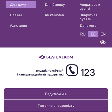
Основная
Для дому
Для бізнесу
Аператарам
сувязі
навигация
Навіны
Аб кампаніі
Зваротная
BE
сувязь
Адно акно
Дапамога
RU
BE
EN
123
служба тэхнічнай
і кансультацыйнай падтрымкі
Падключыць
Пытанне спецыялісту