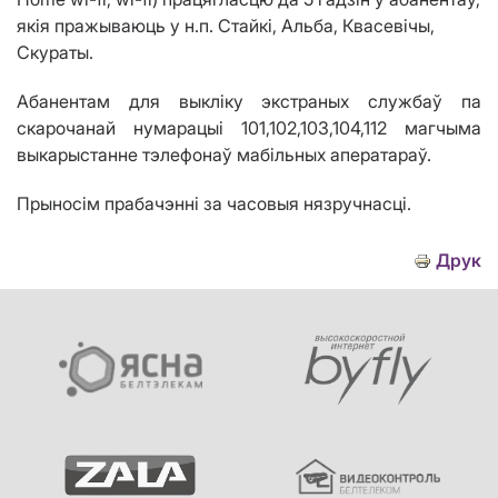
якія пражываюць
у
н.п.
Стайк
і
, Альба, Квасев
і
чы,
Скураты.
Абанентам для выкліку экстраных службаў па
скарочанай нумарацыі 101,102,103,104,112 магчыма
выкарыстанне тэлефонаў мабільных аператараў.
Прыносім прабачэнні за часовыя нязручнасці.
Друк