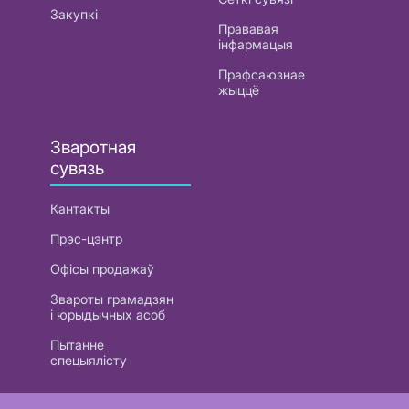
Закупкі
Прававая
інфармацыя
Прафсаюзнае
жыццё
Зваротная
сувязь
Кантакты
Прэс-цэнтр
Офісы продажаў
Звароты грамадзян
і юрыдычных асоб
Пытанне
спецыялісту