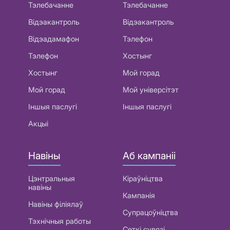
Тэлебачанне
Тэлебачанне
Відэакантроль
Відэакантроль
Відэадамафон
Тэлефон
Тэлефон
Хостынг
Хостынг
Мой горад
Мой горад
Мой універсітэт
Іншыя паслугі
Іншыя паслугі
Акцыі
Навіны
Аб кампаніі
Цэнтральныя
Кіраўніцтва
навіны
Кампанія
Навіны філіялаў
Супрацоўніцтва
Тэхнічныя работы
Сеткі сувязі