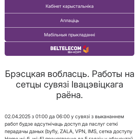
Кабінет карыстальніка
Аплаціць
Мабільныя прыкладанні
Купіць тавар
Брэсцкая вобласць. Работы на
сетцы сувязі Iвацэвiцкага
раёна.
02.
04.2025 з 01:00 д
а
06:00
у сувязі з выкананнем
работ будзе адсутнічаць доступ
да
паслуг сеткі
перадачы даных (byfly, ZALA,
VPN,
IMS, сетка доступу
Home wi-fi, wi-fi)
працягласцю да 5 гадз
i
н
у абанентаў,