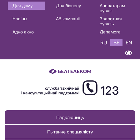
Основная
Для дому
Для бізнесу
Аператарам
сувязі
навигация
Навіны
Аб кампаніі
Зваротная
BE
сувязь
Адно акно
Дапамога
RU
BE
EN
123
служба тэхнічнай
і кансультацыйнай падтрымкі
Падключыць
Пытанне спецыялісту