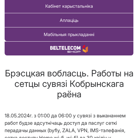
Кабінет карыстальніка
Аплаціць
Мабільныя прыкладанні
Купіць тавар
Брэсцкая вобласць. Работы на
сетцы сувязi Кобрынскага
раёна
18.05.2024г. з 01:00 да 06:00 у сувяз
i
з выкананнем
работ будзе адсутн
i
чаць доступ да паслуг сетк
i
перадачы данных (byfly, ZALA, VPN, IMS-тэлефан
i
я,
сетка доступу Home wi-fi, wi-fi) да 30 хв
i
л
i
н у