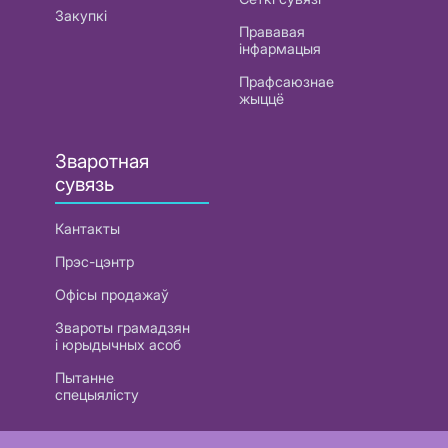
Закупкі
Прававая
інфармацыя
Прафсаюзнае
жыццё
Зваротная
сувязь
Кантакты
Прэс-цэнтр
Офісы продажаў
Звароты грамадзян
і юрыдычных асоб
Пытанне
спецыялісту