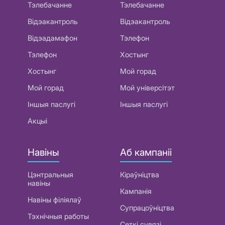
Тэлебачанне
Тэлебачанне
Відэакантроль
Відэакантроль
Відэадамафон
Тэлефон
Тэлефон
Хостынг
Хостынг
Мой горад
Мой горад
Мой універсітэт
Іншыя паслугі
Іншыя паслугі
Акцыі
Навіны
Аб кампаніі
Цэнтральныя
Кіраўніцтва
навіны
Кампанія
Навіны філіялаў
Супрацоўніцтва
Тэхнічныя работы
Сеткі сувязі