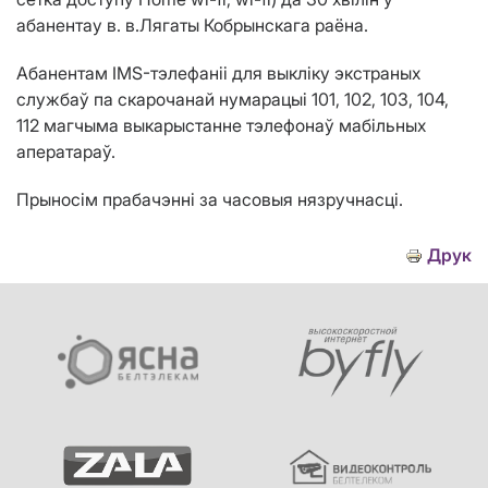
абанентау
в
.
в.Лягаты Кобрынск
а
г
а
раёна.
Абанентам IMS-тэлефаніі для выкліку экстраных
службаў па скарочанай нумарацыі 101, 102, 103, 104,
112 магчыма выкарыстанне тэлефонаў мабільных
аператараў.
Прыносім прабачэнні за часовыя нязручнасці.
Друк