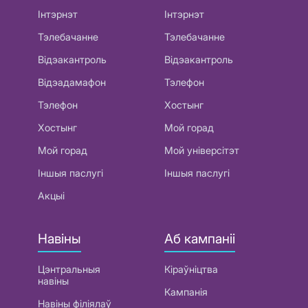
Інтэрнэт
Інтэрнэт
Тэлебачанне
Тэлебачанне
Відэакантроль
Відэакантроль
Відэадамафон
Тэлефон
Тэлефон
Хостынг
Хостынг
Мой горад
Мой горад
Мой універсітэт
Іншыя паслугі
Іншыя паслугі
Акцыі
Навіны
Аб кампаніі
Цэнтральныя
Кіраўніцтва
навіны
Кампанія
Навіны філіялаў