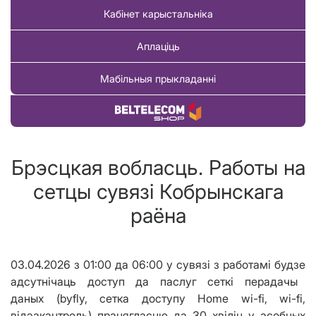
Кабінет карыстальніка
Аплаціць
Мабільныя прыкладанні
Купіць тавар
Брэсцкая вобласць. Работы на
сетцы сувязі Кобрынскага
раёна
03.04.2026
з 01:00 да 0
6
:00
у сувязі з работ
амі
будзе
а
дсут
нічаць
доступ да паслуг сеткі перадачы
даных
(
byfly,
c
етка доступу Home wi-fi, wi-fi,
в
i
дэакантроль
) працягласцю да
30
хвілін
у асобных