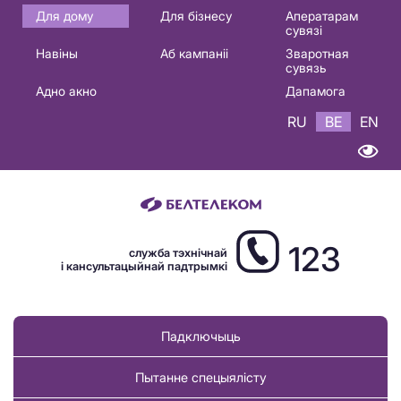
Основная
Для дому
Для бізнесу
Аператарам
сувязі
навигация
Навіны
Аб кампаніі
Зваротная
BE
сувязь
Адно акно
Дапамога
RU
BE
EN
123
служба тэхнічнай
і кансультацыйнай падтрымкі
Падключыць
Пытанне спецыялісту