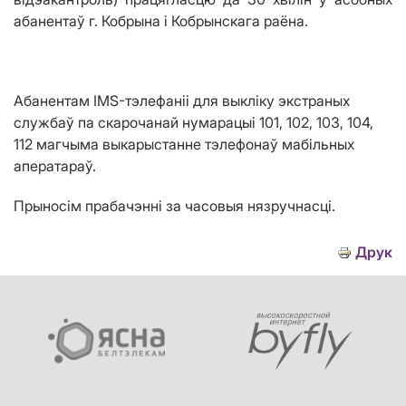
абанентаў г. Кобрына і Кобрынскага раёна.
Абанентам IMS-тэлефаніі для выкліку экстраных
службаў па скарочанай нумарацыі 101, 102, 103, 104,
112 магчыма выкарыстанне тэлефонаў мабільных
аператараў.
Прыносім прабачэнні за часовыя нязручнасці.
Друк