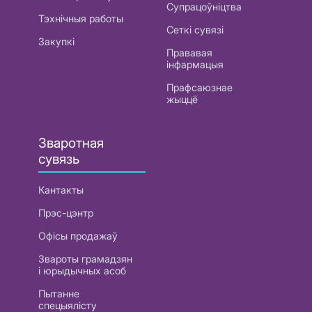
Супрацоўніцтва
Тэхнічныя работы
Сеткі сувязі
Закупкі
Прававая
інфармацыя
Прафсаюзнае
жыццё
Зваротная
сувязь
Кантакты
Прэс-цэнтр
Офісы продажаў
Звароты грамадзян
і юрыдычных асоб
Пытанне
спецыялісту