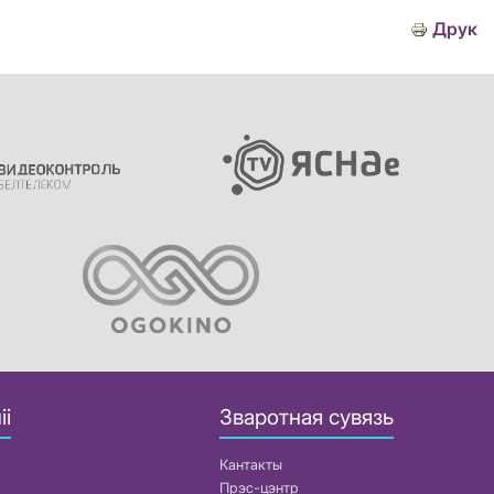
Друк
іі
Зваротная сувязь
Кантакты
Прэс-цэнтр