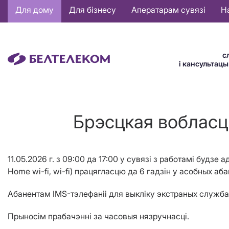
Основная
Для дому
Для бізнесу
Аператарам сувязі
Н
навигация
BE
с
і кансультац
Брэсцкая вобласць
11.05.2026 г.
з
09
:00 да
17
:00
у сувязі з работ
амі
будзе ад
Home wi-fi, wi-fi
) працягласцю да
6 гадз
i
н
у
асобных аба
А
банентам
IMS
-тэлефаніі для выкліку экстраных служба
Прыносім прабачэнні за часовыя нязручнасці.