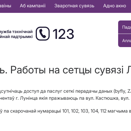
авіны
Аб кампаніі
Зваротная сувязь
Адно акно
Пад
123
лужба тэхнічнай
ыйнай падтрымкі
Апл
. Работы на сетцы сувязі 
сутнічаць доступ да паслуг сеткі перадачы даных
(
byfly,
Z
нентаў г
.
Лун
i
нца я
кія пражываюць па
вул. Кастюшка, вул.
ў па скарочанай нумарацыі 101, 102, 103, 104, 112 магчым