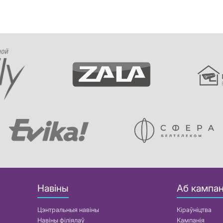
Навіны
Аб кампан
Цэнтральныя навіны
Кіраўніцтва
Навіны філіялаў
Кампанія