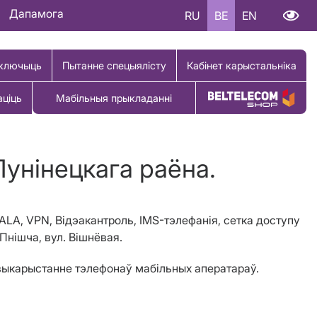
Дапамога
RU
BE
EN
ключыць
Пытанне спецыялісту
Кабінет карыстальніка
аціць
Мабільныя прыкладанні
Купіць тавар
Лунінецкага раёна.
ALA
, VPN,
Відэакантроль,
IMS-тэлефанія,
c
етка доступу
 Пн
i
шча, вул. Вішнёвая.
а выкарыстанне тэлефонаў мабільных аператараў.