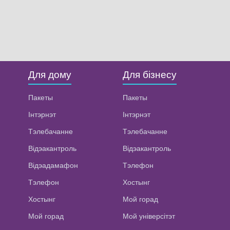
Для дому
Для бізнесу
Пакеты
Пакеты
Інтэрнэт
Інтэрнэт
Тэлебачанне
Тэлебачанне
Відэакантроль
Відэакантроль
Відэадамафон
Тэлефон
Тэлефон
Хостынг
Хостынг
Мой горад
Мой горад
Мой універсітэт