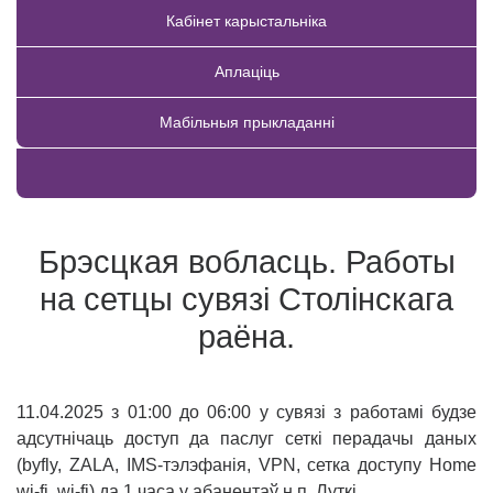
Кабінет карыстальніка
Аплаціць
Мабільныя прыкладанні
Купіць тавар
Брэсцкая вобласць. Работы
на сетцы сувязі Столiнскага
раёна.
11.04.2025 з 01:00 до 06:00 у сувязі з работам
i
будзе
адсутнічаць доступ да паслуг сеткі перадачы даных
(byfly, ZALA, IMS-тэлэфан
i
я,
VPN
, сетка доступу Home
wi-fi, wi-fi) да 1 часа у абанентаў н.п. Лутк
i
.