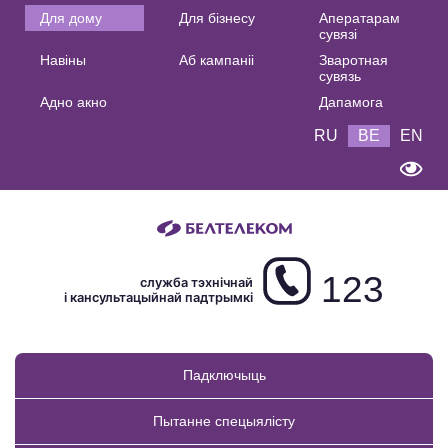
Основная
Для дому
Для бізнесу
Аператарам
сувязі
навигация
Навіны
Аб кампаніі
Зваротная
BE
сувязь
Адно акно
Дапамога
RU
BE
EN
123
служба тэхнічнай
і кансультацыйнай падтрымкі
Падключыць
Пытанне спецыялісту