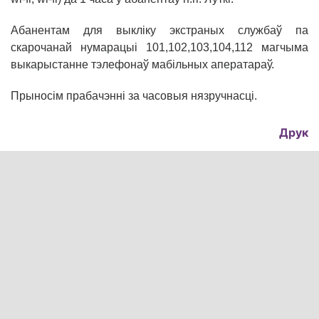
Абанентам для выкліку экстраных службаў па
скарочанай нумарацыі 101,102,103,104,112 магчыма
выкарыстанне тэлефонаў мабільных аператараў.
Прыносім прабачэнні за часовыя нязручнасці.
Друк