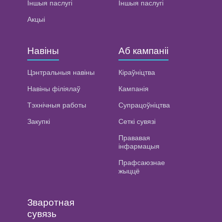
Іншыя паслугі
Іншыя паслугі
Акцыі
Навіны
Аб кампаніі
Цэнтральныя навіны
Кіраўніцтва
Навіны філіялаў
Кампанія
Тэхнічныя работы
Супрацоўніцтва
Закупкі
Сеткі сувязі
Прававая
інфармацыя
Прафсаюзнае
жыццё
Зваротная
сувязь