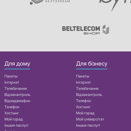
Для дому
Для бізнесу
Пакеты
Пакеты
Інтэрнэт
Інтэрнэт
Тэлебачанне
Тэлебачанне
Відэакантроль
Відэакантроль
Відэадамафон
Тэлефон
Тэлефон
Хостынг
Хостынг
Мой горад
Мой горад
Мой універсітэт
Іншыя паслугі
Іншыя паслугі