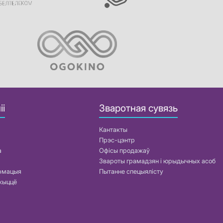
іі
Зваротная сувязь
Кантакты
Прэс-цэнтр
а
Офісы продажаў
Звароты грамадзян і юрыдычных асоб
армацыя
Пытанне спецыялісту
жыццё