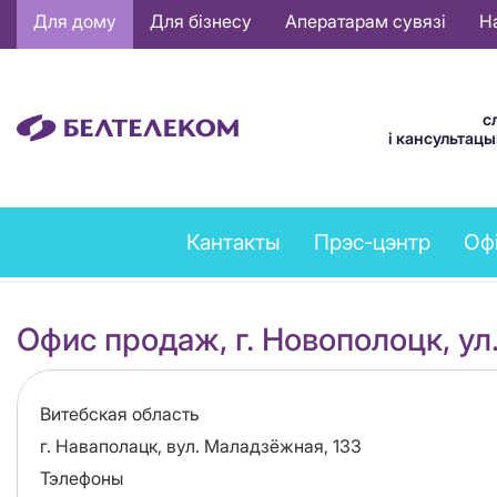
Основная
Для дому
Для бізнесу
Аператарам сувязі
Н
навигация
BE
с
і кансультац
Feedback
Кантакты
Прэс-цэнтр
Оф
menu
Офис продаж, г. Новополоцк, ул
Область
Витебская область
Адрес
г. Наваполацк, вул. Маладзёжная, 133
Тэлефоны