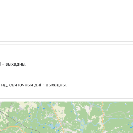
і - выхадны.
 нд, святочныя дні - выхадны.