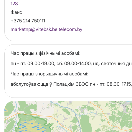
123
Факс
+375 214 750111
Email
marketnp@vitebsk.beltelecom.by
Час працы з фізічнымі асобамі:
пн - пт: 09.00-19.00; сб: 09.00-14.00; нд, святочныя дн
Час працы з юрыдычнымі асобамі:
абслугоўваюцца ў Полацкім ЗВЭС пн - пт: 08.30-17.15,