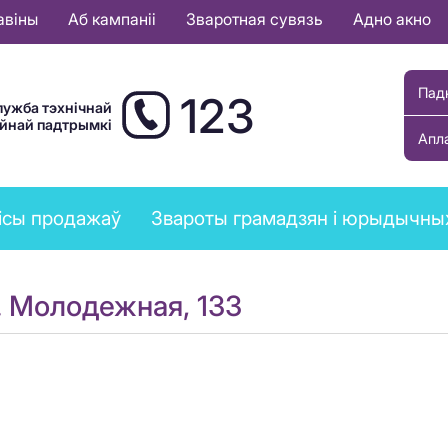
авіны
Аб кампаніі
Зваротная сувязь
Адно акно
Пад
123
лужба тэхнічнай
ыйнай падтрымкі
Апл
ісы продажаў
Звароты грамадзян і юрыдычны
. Молодежная, 133