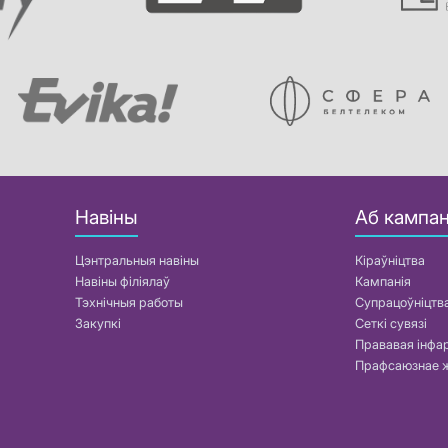
Навіны
Аб кампан
Цэнтральныя навіны
Кіраўніцтва
Навіны філіялаў
Кампанія
Тэхнічныя работы
Супрацоўніцтв
Закупкі
Сеткі сувязі
Прававая інф
Прафсаюзнае 