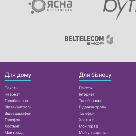
Для дому
Для бізнесу
Пакеты
Пакеты
Інтэрнэт
Інтэрнэт
Тэлебачанне
Тэлебачанне
Відэакантроль
Відэакантроль
Відэадамафон
Тэлефон
Тэлефон
Хостынг
Хостынг
Мой горад
Мой горад
Мой універсітэт