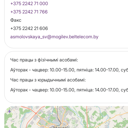
+375 2242 71 000
+375 2242 71 766
Факс
+375 2242 21 606
Email
asmolovskaya_sv@mogilev.beltelecom.by
Час працы з фізічнымі асобамі:
Аўторак - чацвер: 10.00-15.00, пятніца: 14.00-17.00, с
Час працы з юрыдычнымі асобамі:
Аўторак - чацвер: 10.00-15.00, пятніца: 14.00-17.00, с