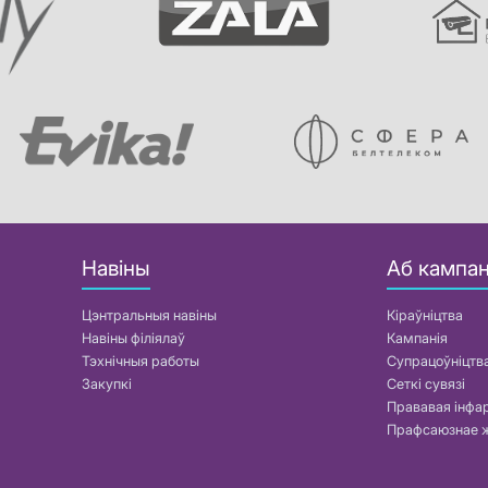
Навіны
Аб кампан
Цэнтральныя навіны
Кіраўніцтва
Навіны філіялаў
Кампанія
Тэхнічныя работы
Супрацоўніцтв
Закупкі
Сеткі сувязі
Прававая інф
Прафсаюзнае 