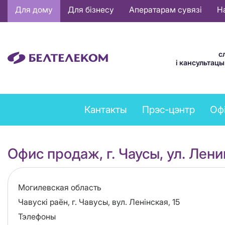
Основная
Для дому
Для бізнесу
Аператарам сувязі
Н
навигация
BE
с
і кансультац
Feedback
Кантакты
Прэс-цэнтр
Оф
menu
Офис продаж, г. Чаусы, ул. Лени
Область
Могилевская область
Адрес
Чавускі раён, г. Чавусы, вул. Ленінская, 15
Тэлефоны