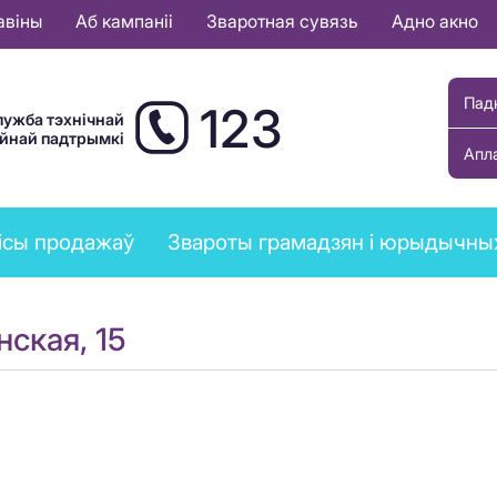
авіны
Аб кампаніі
Зваротная сувязь
Адно акно
Пад
123
лужба тэхнічнай
ыйнай падтрымкі
Апл
ісы продажаў
Звароты грамадзян і юрыдычны
нская, 15