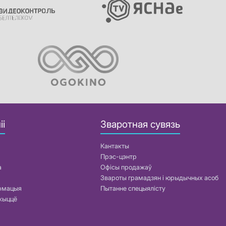
іі
Зваротная сувязь
Кантакты
Прэс-цэнтр
а
Офісы продажаў
Звароты грамадзян і юрыдычных асоб
армацыя
Пытанне спецыялісту
жыццё