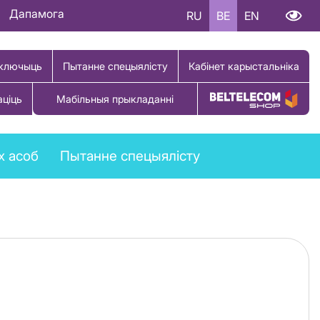
Дапамога
RU
BE
EN
ключыць
Пытанне спецыялісту
Кабінет карыстальніка
аціць
Мабільныя прыкладанні
Купіць тавар
х асоб
Пытанне спецыялісту