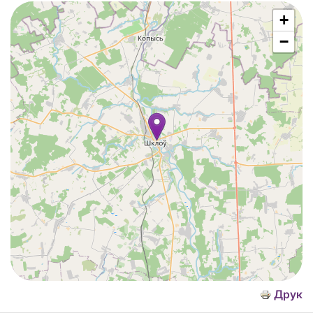
+
−
Друк