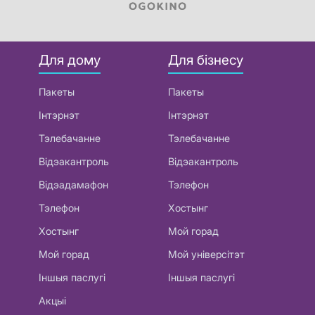
Для дому
Для бізнесу
Пакеты
Пакеты
Інтэрнэт
Інтэрнэт
Тэлебачанне
Тэлебачанне
Відэакантроль
Відэакантроль
Відэадамафон
Тэлефон
Тэлефон
Хостынг
Хостынг
Мой горад
Мой горад
Мой універсітэт
Іншыя паслугі
Іншыя паслугі
Акцыі