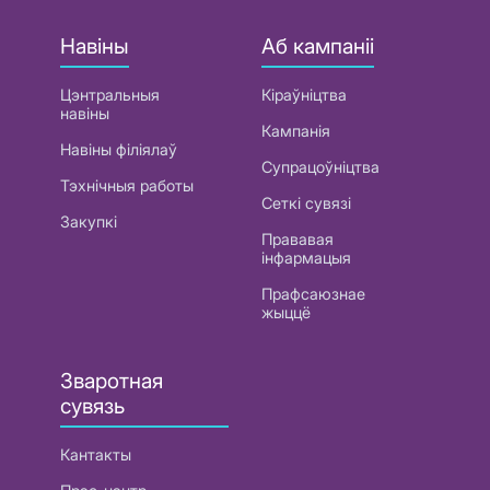
Навіны
Аб кампаніі
Цэнтральныя
Кіраўніцтва
навіны
Кампанія
Навіны філіялаў
Супрацоўніцтва
Тэхнічныя работы
Сеткі сувязі
Закупкі
Прававая
інфармацыя
Прафсаюзнае
жыццё
Зваротная
сувязь
Кантакты