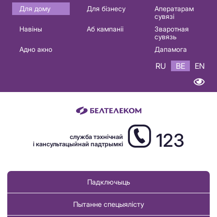
Основная
Для дому
Для бізнесу
Аператарам
сувязі
навигация
Навіны
Аб кампаніі
Зваротная
BE
сувязь
Адно акно
Дапамога
RU
BE
EN
123
служба тэхнічнай
і кансультацыйнай падтрымкі
Падключыць
Пытанне спецыялісту