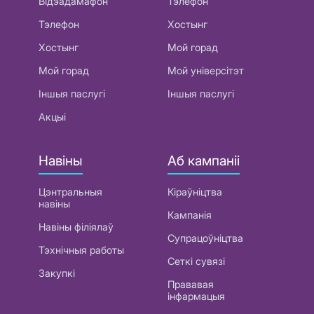
Відэадамафон
Тэлефон
Тэлефон
Хостынг
Хостынг
Мой горад
Мой горад
Мой універсітэт
Іншыя паслугі
Іншыя паслугі
Акцыі
Навіны
Аб кампаніі
Цэнтральныя
Кіраўніцтва
навіны
Кампанія
Навіны філіялаў
Супрацоўніцтва
Тэхнічныя работы
Сеткі сувязі
Закупкі
Прававая
інфармацыя