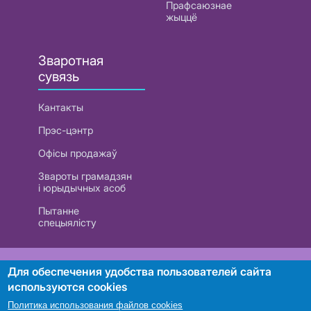
Прафсаюзнае
жыццё
Зваротная
сувязь
Кантакты
Прэс-цэнтр
Офісы продажаў
Звароты грамадзян
і юрыдычных асоб
Пытанне
спецыялісту
РУП «Белтэлекам». УНП 101007741
Для обеспечения удобства пользователей сайта
используются cookies
Политика использования файлов cookies