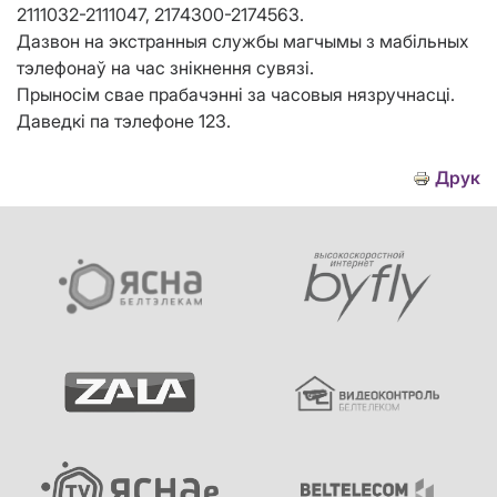
2111032-2111047, 2174300-2174563.
Дазвон на экстранныя службы магчымы з мабільных
тэлефонаў на час знікнення сувязі.
Прыносім свае прабачэнні за часовыя нязручнасці.
Даведкі па тэлефоне 123.
Друк