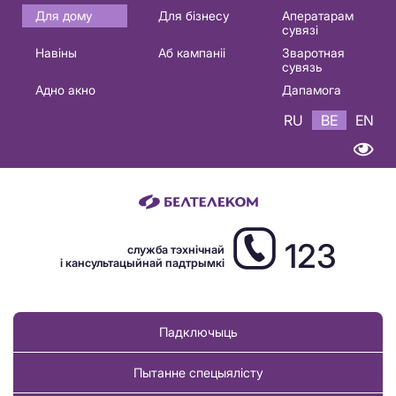
Основная
Для дому
Для бізнесу
Аператарам
сувязі
навигация
Навіны
Аб кампаніі
Зваротная
BE
сувязь
Адно акно
Дапамога
RU
BE
EN
123
служба тэхнічнай
і кансультацыйнай падтрымкі
Падключыць
Пытанне спецыялісту