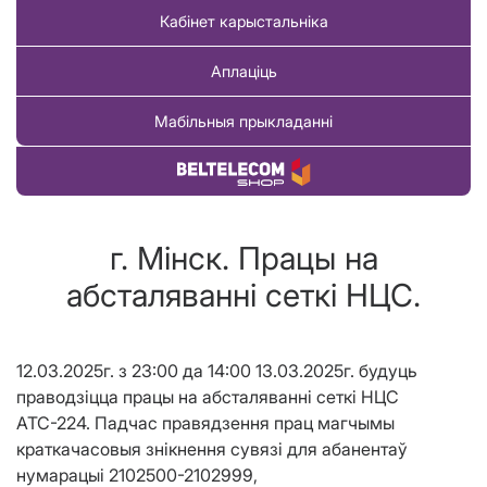
Кабінет карыстальніка
Аплаціць
Мабільныя прыкладанні
Купіць тавар
г. Мінск. Працы на
абсталяванні сеткі НЦС.
12.03.2025г. з 23:00 да 14:00 13.03.2025г. будуць
праводзіцца працы на абсталяванні сеткі НЦС
АТС-224. Падчас правядзення прац магчымы
краткачасовыя знікнення сувязі для абанентаў
нумарацыі 2102500-2102999,